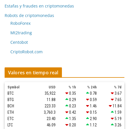
Estafas y fraudes en criptomonedas
Robots de criptomonedas
RoboForex
Mt2trading
Centobot
CriptoRobot.com
Valores en tiempo real
Symbol
USD
% 1h
% 24h
% 7d
BTC
35,922
0.35
0.78
3.67
BTG
11.88
0.29
0.59
7.65
BCH
223.33
0.23
1.46
11.84
ETH
3,760.3
0.42
0.15
1.59
ETC
23.40
1.35
2.90
5.19
LTC
46.09
0.20
1.12
3.26