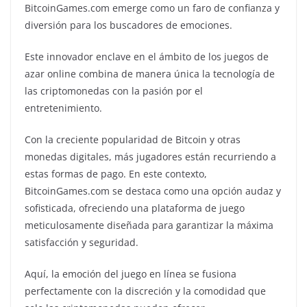
BitcoinGames.com emerge como un faro de confianza y
diversión para los buscadores de emociones.
Este innovador enclave en el ámbito de los juegos de
azar online combina de manera única la tecnología de
las criptomonedas con la pasión por el
entretenimiento.
Con la creciente popularidad de Bitcoin y otras
monedas digitales, más jugadores están recurriendo a
estas formas de pago. En este contexto,
BitcoinGames.com se destaca como una opción audaz y
sofisticada, ofreciendo una plataforma de juego
meticulosamente diseñada para garantizar la máxima
satisfacción y seguridad.
Aquí, la emoción del juego en línea se fusiona
perfectamente con la discreción y la comodidad que