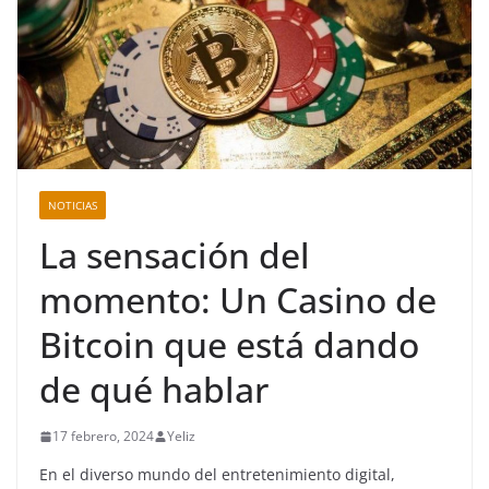
NOTICIAS
La sensación del
momento: Un Casino de
Bitcoin que está dando
de qué hablar
17 febrero, 2024
Yeliz
En el diverso mundo del entretenimiento digital,