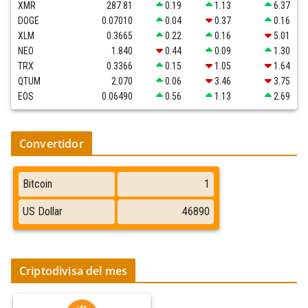
XMR
287.81
0.19
1.13
6.37
DOGE
0.07010
0.04
0.37
0.16
XLM
0.3665
0.22
0.16
5.01
NEO
1.840
0.44
0.09
1.30
TRX
0.3366
0.15
1.05
1.64
QTUM
2.070
0.06
3.46
3.75
EOS
0.06490
0.56
1.13
2.69
Convertidor
Criptodivisa del mes