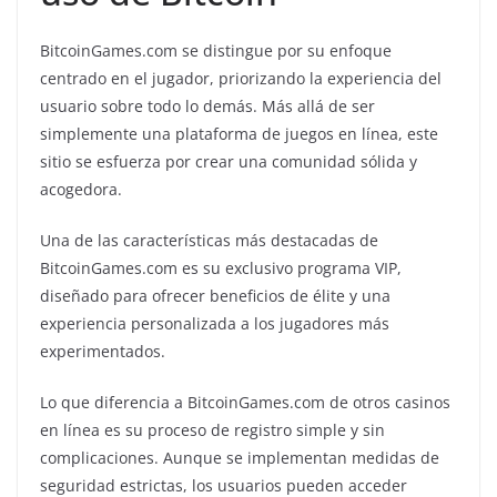
BitcoinGames.com se distingue por su enfoque
centrado en el jugador, priorizando la experiencia del
usuario sobre todo lo demás. Más allá de ser
simplemente una plataforma de juegos en línea, este
sitio se esfuerza por crear una comunidad sólida y
acogedora.
Una de las características más destacadas de
BitcoinGames.com es su exclusivo programa VIP,
diseñado para ofrecer beneficios de élite y una
experiencia personalizada a los jugadores más
experimentados.
Lo que diferencia a BitcoinGames.com de otros casinos
en línea es su proceso de registro simple y sin
complicaciones. Aunque se implementan medidas de
seguridad estrictas, los usuarios pueden acceder