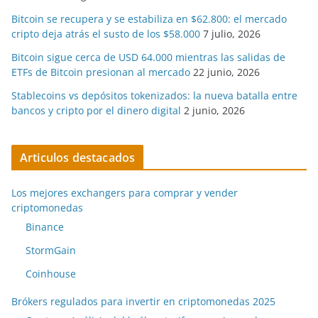
Bitcoin se recupera y se estabiliza en $62.800: el mercado
cripto deja atrás el susto de los $58.000
7 julio, 2026
Bitcoin sigue cerca de USD 64.000 mientras las salidas de
ETFs de Bitcoin presionan al mercado
22 junio, 2026
Stablecoins vs depósitos tokenizados: la nueva batalla entre
bancos y cripto por el dinero digital
2 junio, 2026
Articulos destacados
Los mejores exchangers para comprar y vender
criptomonedas
Binance
StormGain
Coinhouse
Brókers regulados para invertir en criptomonedas 2025