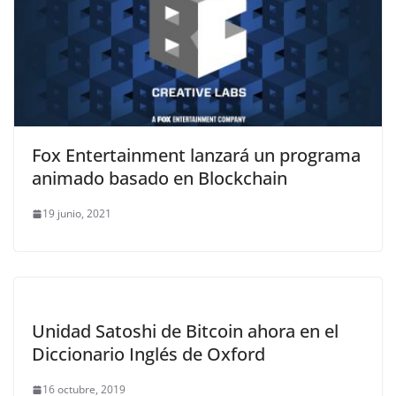
Fox Entertainment lanzará un programa
animado basado en Blockchain
19 junio, 2021
Unidad Satoshi de Bitcoin ahora en el
Diccionario Inglés de Oxford
16 octubre, 2019