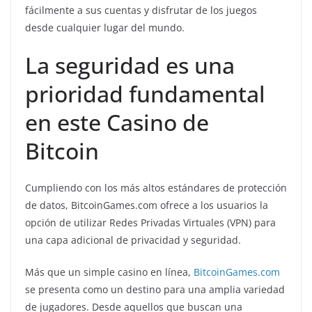
fácilmente a sus cuentas y disfrutar de los juegos
desde cualquier lugar del mundo.
La seguridad es una
prioridad fundamental
en este Casino de
Bitcoin
Cumpliendo con los más altos estándares de protección
de datos, BitcoinGames.com ofrece a los usuarios la
opción de utilizar Redes Privadas Virtuales (VPN) para
una capa adicional de privacidad y seguridad.
Más que un simple casino en línea,
BitcoinGames.com
se presenta como un destino para una amplia variedad
de jugadores. Desde aquellos que buscan una