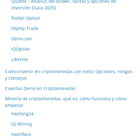
Quotex – Análisis del bróker, tarifas y opciones de
inversión [Guía 2025]
Pocket Option
Olymp Trade
Deriv.com
IQOption
Libertex
Como invertir en criptomonedas con exito: Opciones, riesgos
y consejos
Cuentas Demo en Criptomonedas
Minería de criptomonedas: qué es, cómo funciona y cómo
empezar
Hashing24
IQ Mining
Hashflare