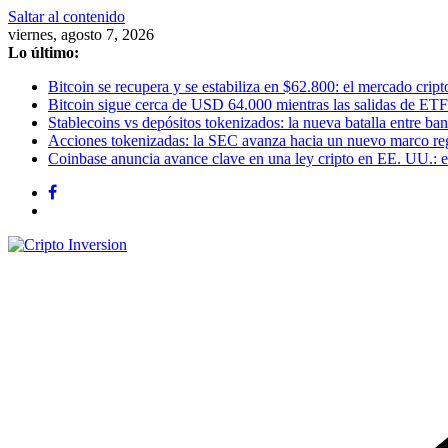
Saltar al contenido
viernes, agosto 7, 2026
Lo último:
Bitcoin se recupera y se estabiliza en $62.800: el mercado cripto
Bitcoin sigue cerca de USD 64.000 mientras las salidas de ETF
Stablecoins vs depósitos tokenizados: la nueva batalla entre banc
Acciones tokenizadas: la SEC avanza hacia un nuevo marco re
Coinbase anuncia avance clave en una ley cripto en EE. UU.: el