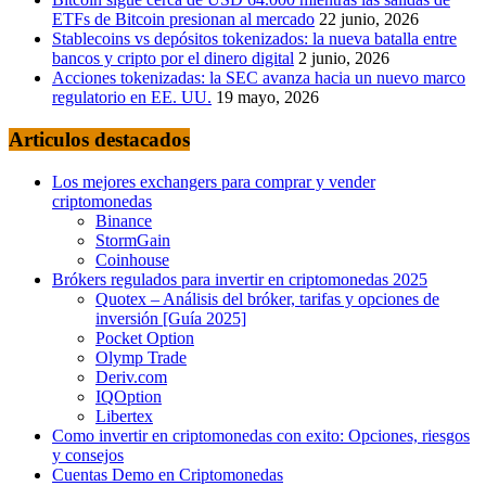
ETFs de Bitcoin presionan al mercado
22 junio, 2026
Stablecoins vs depósitos tokenizados: la nueva batalla entre
bancos y cripto por el dinero digital
2 junio, 2026
Acciones tokenizadas: la SEC avanza hacia un nuevo marco
regulatorio en EE. UU.
19 mayo, 2026
Articulos destacados
Los mejores exchangers para comprar y vender
criptomonedas
Binance
StormGain
Coinhouse
Brókers regulados para invertir en criptomonedas 2025
Quotex – Análisis del bróker, tarifas y opciones de
inversión [Guía 2025]
Pocket Option
Olymp Trade
Deriv.com
IQOption
Libertex
Como invertir en criptomonedas con exito: Opciones, riesgos
y consejos
Cuentas Demo en Criptomonedas