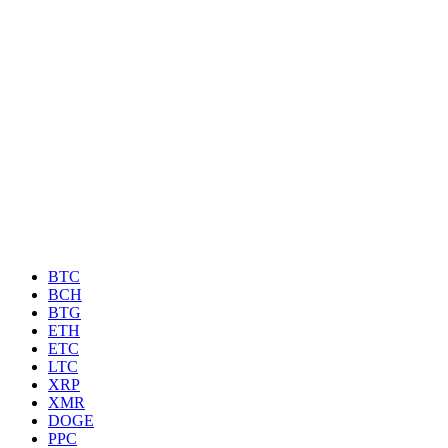
BTC
BCH
BTG
ETH
ETC
LTC
XRP
XMR
DOGE
PPC