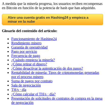
A medida que la minería progresa, los usuarios reciben recompensas
en Bitcoin en función de la potencia de hash que han adquirido.
Abre una cuenta gratis en Hashing24 y empieza a
minar en la nube
Glosario del contenido del artículo:
Funcionamiento de Hashing24
Rendimiento minero
Garantía de operatividad
Pago por servicio
Frecuencia de pago
¿Cuándo empieza la minería?
¿Cómo retirar el dinero?
¿Cómo desactivar la autenticación de dos pasos?
Rentabilidad de minería: Tipos de criptomonedas generadas
por el proceso minero
Suma de pagos por contrato
Sala de negociación
TH/s ⋅ día
¿Cómo calcular el TH/s ⋅ día?
Presentación de solicitudes de contratos de compra en la mesa
de negociación