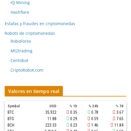
IQ Mining
Hashflare
Estafas y fraudes en criptomonedas
Robots de criptomonedas
RoboForex
Mt2trading
Centobot
CriptoRobot.com
Valores en tiempo real
Symbol
USD
% 1h
% 24h
% 7d
BTC
35,922
0.35
0.78
3.67
BTG
11.88
0.29
0.59
7.65
BCH
223.33
0.23
1.46
11.84