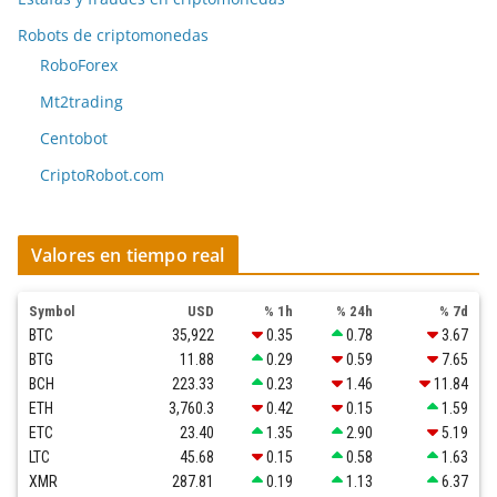
Robots de criptomonedas
RoboForex
Mt2trading
Centobot
CriptoRobot.com
Valores en tiempo real
Symbol
USD
% 1h
% 24h
% 7d
BTC
35,922
0.35
0.78
3.67
BTG
11.88
0.29
0.59
7.65
BCH
223.33
0.23
1.46
11.84
ETH
3,760.3
0.42
0.15
1.59
ETC
23.40
1.35
2.90
5.19
LTC
45.68
0.15
0.58
1.63
XMR
287.81
0.19
1.13
6.37