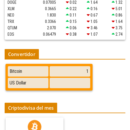
DOGE
0.07005
0.02
1.64
1.32
XLM
0.3665
0.22
0.16
5.01
NEO
1.830
0.11
0.67
0.86
TRX
0.3366
0.15
1.05
1.64
QTUM
2.070
0.06
3.46
3.75
EOS
0.06479
0.38
1.07
2.74
Convertidor
Criptodivisa del mes