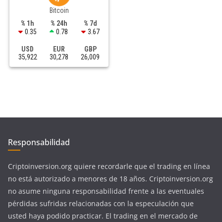
Bitcoin
% 1h
% 24h
% 7d
0.35
0.78
3.67
USD
EUR
GBP
35,922
30,278
26,009
Responsabilidad
Criptoinversion.org quiere recordarle que el trading en línea
no está autorizado a menores de 18 años. Criptoinversion.org
no asume ninguna responsabilidad frente a las eventuales
pérdidas sufridas relacionadas con la especulación que
usted haya podido practicar. El trading en el mercado de