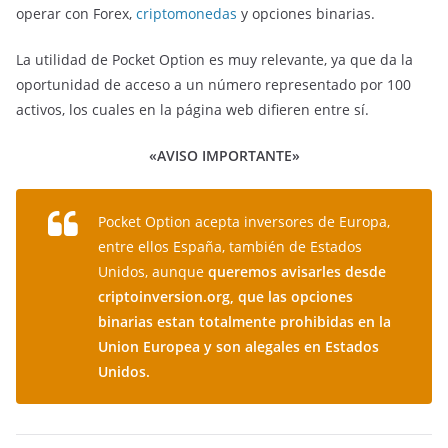
operar con Forex,
criptomonedas
y opciones binarias.
La utilidad de Pocket Option es muy relevante, ya que da la
oportunidad de acceso a un número representado por 100
activos, los cuales en la página web difieren entre sí.
«AVISO IMPORTANTE»
Pocket Option acepta inversores de Europa,
entre ellos España, también de Estados
Unidos, aunque
queremos avisarles desde
criptoinversion.org, que las opciones
binarias estan totalmente prohibidas en la
Union Europea y son alegales en Estados
Unidos.