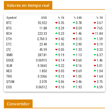
Valores en tiempo real
Symbol
USD
% 1h
% 24h
% 7d
BTC
35,922
0.35
0.78
3.67
BTG
11.88
0.29
0.59
7.65
BCH
223.33
0.23
1.46
11.84
ETH
3,760.3
0.42
0.15
1.59
ETC
23.40
1.35
2.90
5.19
LTC
45.59
0.05
1.33
0.23
XMR
287.81
0.19
1.13
6.37
DOGE
0.06915
0.14
0.60
1.46
XLM
0.3665
0.22
0.16
5.01
NEO
1.850
0.05
0.69
1.04
TRX
0.3366
0.15
1.05
1.64
QTUM
2.070
0.06
3.46
3.75
EOS
0.06512
0.10
1.93
6.59
Convertidor