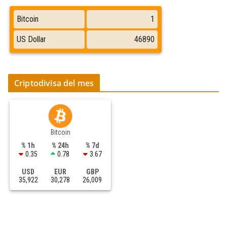
Criptodivisa del mes
Bitcoin
% 1h
% 24h
% 7d
0.35
0.78
3.67
USD
EUR
GBP
35,922
30,278
26,009