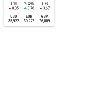
% 1h
% 24h
% 7d
0.35
0.78
3.67
USD
EUR
GBP
35,922
30,278
26,009