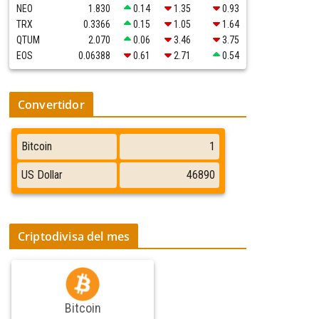
NEO
1.830
0.14
1.35
0.93
TRX
0.3366
0.15
1.05
1.64
QTUM
2.070
0.06
3.46
3.75
EOS
0.06388
0.61
2.71
0.54
Convertidor
Criptodivisa del mes
Bitcoin