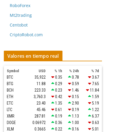
RoboForex
Mt2trading
Centobot
CriptoRobot.com
Valores en tiempo real
Symbol
USD
% 1h
% 24h
% 7d
BTC
35,922
0.35
0.78
3.67
BTG
11.88
0.29
0.59
7.65
BCH
223.33
0.23
1.46
11.84
ETH
3,760.3
0.42
0.15
1.59
ETC
23.40
1.35
2.90
5.19
LTC
45.46
0.61
0.19
1.22
XMR
287.81
0.19
1.13
6.37
DOGE
0.06972
0.36
1.00
0.63
XLM
0.3665
0.22
0.16
5.01