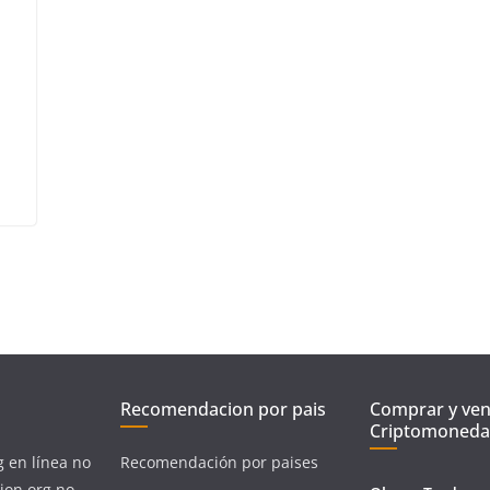
Recomendacion por pais
Comprar y ve
Criptomoneda
g en línea no
Recomendación por paises
ion.org no