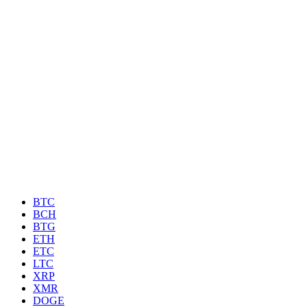
BTC
BCH
BTG
ETH
ETC
LTC
XRP
XMR
DOGE