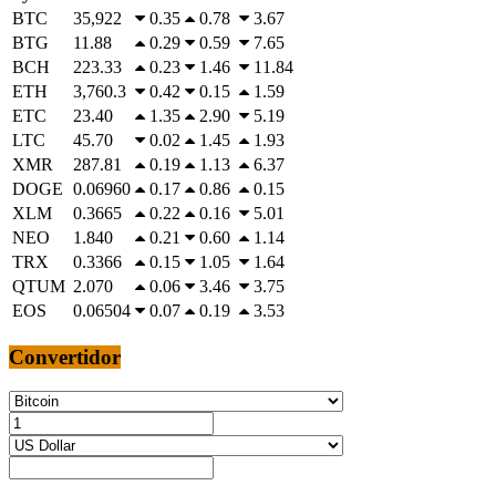
BTC
35,922
0.35
0.78
3.67
BTG
11.88
0.29
0.59
7.65
BCH
223.33
0.23
1.46
11.84
ETH
3,760.3
0.42
0.15
1.59
ETC
23.40
1.35
2.90
5.19
LTC
45.70
0.02
1.45
1.93
XMR
287.81
0.19
1.13
6.37
DOGE
0.06960
0.17
0.86
0.15
XLM
0.3665
0.22
0.16
5.01
NEO
1.840
0.21
0.60
1.14
TRX
0.3366
0.15
1.05
1.64
QTUM
2.070
0.06
3.46
3.75
EOS
0.06504
0.07
0.19
3.53
Convertidor