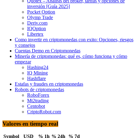
Quotex – Análisis del bróker, tarifas y opciones de
inversión [Guía 2025]
Pocket Option
Olymp Trade
Deriv.com
IQOption
Libertex
Como invertir en criptomonedas con exito: Opciones, riesgos
y consejos
Cuentas Demo en Criptomonedas
Minería de criptomonedas: qué es, cómo funciona y cómo
empezar
Hashing24
IQ Mining
Hashflare
Estafas y fraudes en criptomonedas
Robots de criptomonedas
RoboForex
Mt2trading
Centobot
CriptoRobot.com
Valores en tiempo real
Symbol
USD
% 1h
% 24h
% 7d