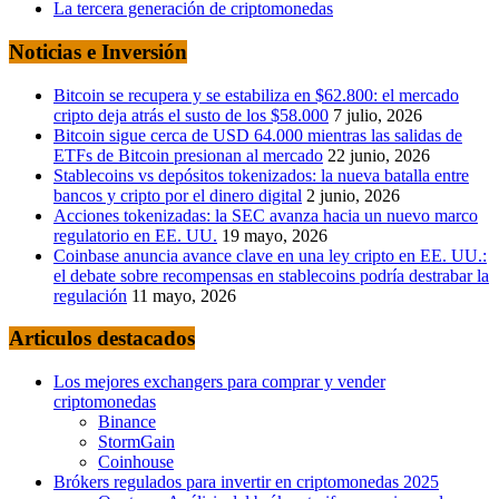
La tercera generación de criptomonedas
Noticias e Inversión
Bitcoin se recupera y se estabiliza en $62.800: el mercado
cripto deja atrás el susto de los $58.000
7 julio, 2026
Bitcoin sigue cerca de USD 64.000 mientras las salidas de
ETFs de Bitcoin presionan al mercado
22 junio, 2026
Stablecoins vs depósitos tokenizados: la nueva batalla entre
bancos y cripto por el dinero digital
2 junio, 2026
Acciones tokenizadas: la SEC avanza hacia un nuevo marco
regulatorio en EE. UU.
19 mayo, 2026
Coinbase anuncia avance clave en una ley cripto en EE. UU.:
el debate sobre recompensas en stablecoins podría destrabar la
regulación
11 mayo, 2026
Articulos destacados
Los mejores exchangers para comprar y vender
criptomonedas
Binance
StormGain
Coinhouse
Brókers regulados para invertir en criptomonedas 2025