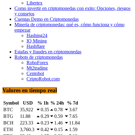
Libertex
Como invertir en criptomonedas con exito: Opciones, riesgos
y consejos
Cuentas Demo en Criptomonedas
Minería de criptomonedas: qué es, cómo funciona y cómo
empezar
Hashing24
IQ Mining
Hashflare
Estafas y fraudes en criptomonedas
Robots de criptomonedas
RoboForex
Mt2trading
Centobot
CriptoRobot.com
Valores en tiempo real
Symbol
USD
% 1h
% 24h
% 7d
BTC
35,922
0.35
0.78
3.67
BTG
11.88
0.29
0.59
7.65
BCH
223.33
0.23
1.46
11.84
ETH
3,760.3
0.42
0.15
1.59