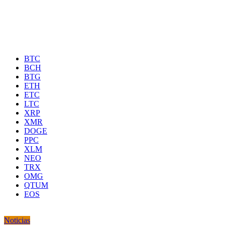
BTC
BCH
BTG
ETH
ETC
LTC
XRP
XMR
DOGE
PPC
XLM
NEO
TRX
OMG
QTUM
EOS
Noticias