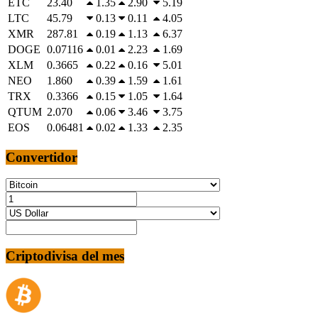
ETC
23.40
1.35
2.90
5.19
LTC
45.79
0.13
0.11
4.05
XMR
287.81
0.19
1.13
6.37
DOGE
0.07116
0.01
2.23
1.69
XLM
0.3665
0.22
0.16
5.01
NEO
1.860
0.39
1.59
1.61
TRX
0.3366
0.15
1.05
1.64
QTUM
2.070
0.06
3.46
3.75
EOS
0.06481
0.02
1.33
2.35
Convertidor
Criptodivisa del mes