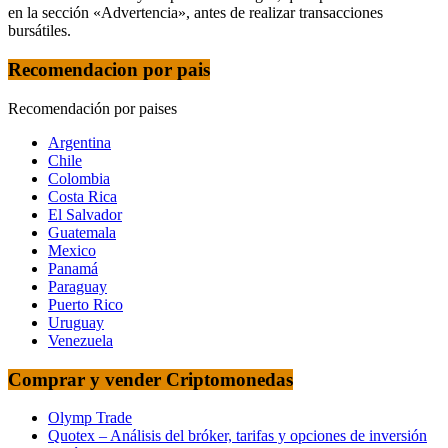
en la sección «Advertencia», antes de realizar transacciones
bursátiles.
Recomendacion por pais
Recomendación por paises
Argentina
Chile
Colombia
Costa Rica
El Salvador
Guatemala
Mexico
Panamá
Paraguay
Puerto Rico
Uruguay
Venezuela
Comprar y vender Criptomonedas
Olymp Trade
Quotex – Análisis del bróker, tarifas y opciones de inversión