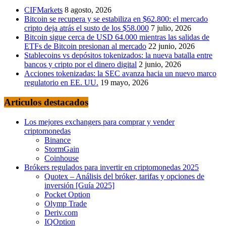
CIFMarkets
8 agosto, 2026
Bitcoin se recupera y se estabiliza en $62.800: el mercado
cripto deja atrás el susto de los $58.000
7 julio, 2026
Bitcoin sigue cerca de USD 64.000 mientras las salidas de
ETFs de Bitcoin presionan al mercado
22 junio, 2026
Stablecoins vs depósitos tokenizados: la nueva batalla entre
bancos y cripto por el dinero digital
2 junio, 2026
Acciones tokenizadas: la SEC avanza hacia un nuevo marco
regulatorio en EE. UU.
19 mayo, 2026
Articulos destacados
Los mejores exchangers para comprar y vender
criptomonedas
Binance
StormGain
Coinhouse
Brókers regulados para invertir en criptomonedas 2025
Quotex – Análisis del bróker, tarifas y opciones de
inversión [Guía 2025]
Pocket Option
Olymp Trade
Deriv.com
IQOption