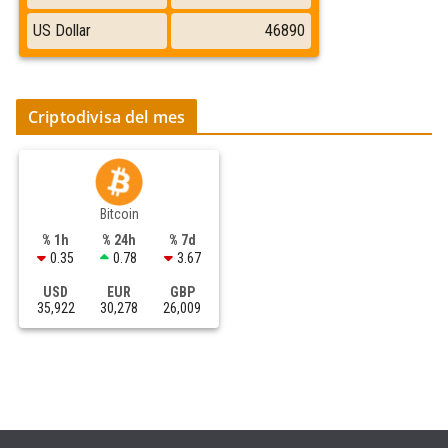
Criptodivisa del mes
Bitcoin
% 1h
% 24h
% 7d
0.35
0.78
3.67
USD
EUR
GBP
35,922
30,278
26,009