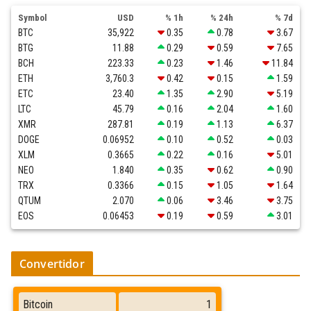
Symbol
USD
% 1h
% 24h
% 7d
BTC
35,922
0.35
0.78
3.67
BTG
11.88
0.29
0.59
7.65
BCH
223.33
0.23
1.46
11.84
ETH
3,760.3
0.42
0.15
1.59
ETC
23.40
1.35
2.90
5.19
LTC
45.79
0.16
2.04
1.60
XMR
287.81
0.19
1.13
6.37
DOGE
0.06952
0.10
0.52
0.03
XLM
0.3665
0.22
0.16
5.01
NEO
1.840
0.35
0.62
0.90
TRX
0.3366
0.15
1.05
1.64
QTUM
2.070
0.06
3.46
3.75
EOS
0.06453
0.19
0.59
3.01
Convertidor