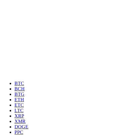
BTC
BCH
BTG
ETH
ETC
LTC
XRP
XMR
DOGE
PPC