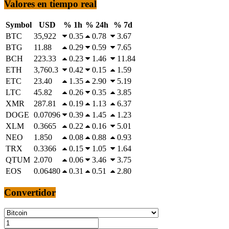
Valores en tiempo real
Symbol
USD
% 1h
% 24h
% 7d
BTC
35,922
0.35
0.78
3.67
BTG
11.88
0.29
0.59
7.65
BCH
223.33
0.23
1.46
11.84
ETH
3,760.3
0.42
0.15
1.59
ETC
23.40
1.35
2.90
5.19
LTC
45.82
0.26
0.35
3.85
XMR
287.81
0.19
1.13
6.37
DOGE
0.07096
0.39
1.45
1.23
XLM
0.3665
0.22
0.16
5.01
NEO
1.850
0.08
0.88
0.93
TRX
0.3366
0.15
1.05
1.64
QTUM
2.070
0.06
3.46
3.75
EOS
0.06480
0.31
0.51
2.80
Convertidor