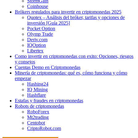
StormGain
Coinhouse
Brókers regulados para invertir en criptomonedas 2025
Quotex – Análisis del bróker, tarifas y opciones de
inversión [Guía 2025]
Pocket Option
Olymp Trade
Deriv.com
IQOption
Libertex
Como invertir en criptomonedas con exito: Opciones, riesgos
y consejos
Cuentas Demo en Criptomonedas
Minería de criptomonedas: qué es, cómo funciona y cómo
empezar
Hashing24
IQ Mining
Hashflare
Estafas y fraudes en criptomonedas
Robots de criptomonedas
RoboForex
Mt2trading
Centobot
CriptoRobot.com