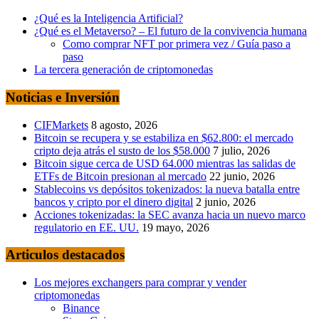
¿Qué es la Inteligencia Artificial?
¿Qué es el Metaverso? – El futuro de la convivencia humana
Como comprar NFT por primera vez / Guía paso a
paso
La tercera generación de criptomonedas
Noticias e Inversión
CIFMarkets
8 agosto, 2026
Bitcoin se recupera y se estabiliza en $62.800: el mercado
cripto deja atrás el susto de los $58.000
7 julio, 2026
Bitcoin sigue cerca de USD 64.000 mientras las salidas de
ETFs de Bitcoin presionan al mercado
22 junio, 2026
Stablecoins vs depósitos tokenizados: la nueva batalla entre
bancos y cripto por el dinero digital
2 junio, 2026
Acciones tokenizadas: la SEC avanza hacia un nuevo marco
regulatorio en EE. UU.
19 mayo, 2026
Articulos destacados
Los mejores exchangers para comprar y vender
criptomonedas
Binance