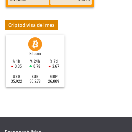
Criptodivisa del mes
Bitcoin
% 1h
% 24h
% 7d
0.35
0.78
3.67
USD
EUR
GBP
35,922
30,278
26,009