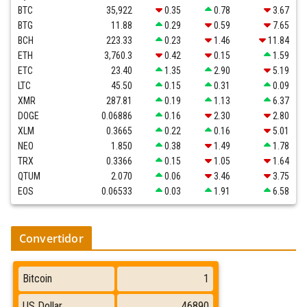
BTC
35,922
0.35
0.78
3.67
BTG
11.88
0.29
0.59
7.65
BCH
223.33
0.23
1.46
11.84
ETH
3,760.3
0.42
0.15
1.59
ETC
23.40
1.35
2.90
5.19
LTC
45.50
0.15
0.31
0.09
XMR
287.81
0.19
1.13
6.37
DOGE
0.06886
0.16
2.30
2.80
XLM
0.3665
0.22
0.16
5.01
NEO
1.850
0.38
1.49
1.78
TRX
0.3366
0.15
1.05
1.64
QTUM
2.070
0.06
3.46
3.75
EOS
0.06533
0.03
1.91
6.58
Convertidor