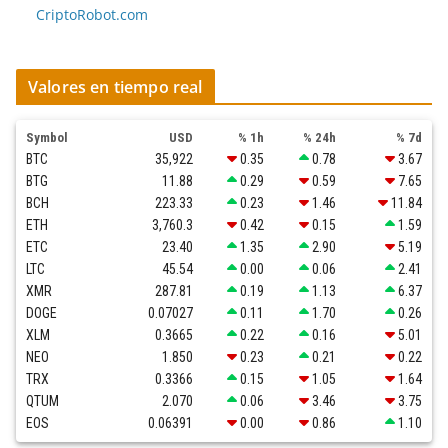
CriptoRobot.com
Valores en tiempo real
Symbol
USD
% 1h
% 24h
% 7d
BTC
35,922
0.35
0.78
3.67
BTG
11.88
0.29
0.59
7.65
BCH
223.33
0.23
1.46
11.84
ETH
3,760.3
0.42
0.15
1.59
ETC
23.40
1.35
2.90
5.19
LTC
45.54
0.00
0.06
2.41
XMR
287.81
0.19
1.13
6.37
DOGE
0.07027
0.11
1.70
0.26
XLM
0.3665
0.22
0.16
5.01
NEO
1.850
0.23
0.21
0.22
TRX
0.3366
0.15
1.05
1.64
QTUM
2.070
0.06
3.46
3.75
EOS
0.06391
0.00
0.86
1.10