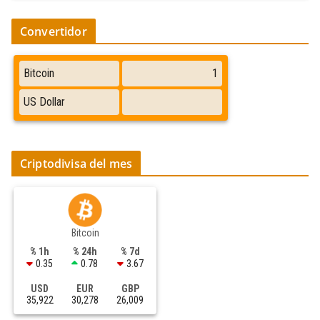
Convertidor
Criptodivisa del mes
Bitcoin
% 1h
% 24h
% 7d
0.35
0.78
3.67
USD
EUR
GBP
35,922
30,278
26,009