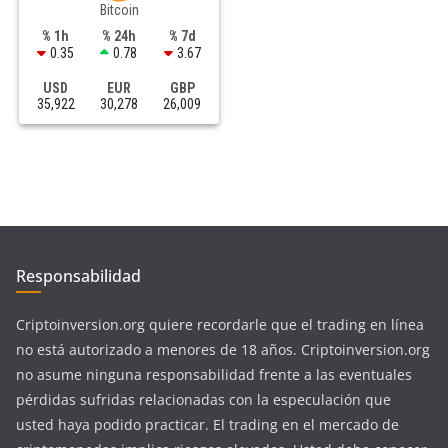
Bitcoin
% 1h
% 24h
% 7d
0.35
0.78
3.67
USD
EUR
GBP
35,922
30,278
26,009
Responsabilidad
Criptoinversion.org quiere recordarle que el trading en línea
no está autorizado a menores de 18 años. Criptoinversion.org
no asume ninguna responsabilidad frente a las eventuales
pérdidas sufridas relacionadas con la especulación que
usted haya podido practicar. El trading en el mercado de