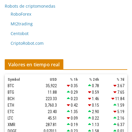
Robots de criptomonedas
RoboForex
Mt2trading
Centobot
CriptoRobot.com
Valores en tiempo real
Symbol
USD
% 1h
% 24h
% 7d
BTC
35,922
0.35
0.78
3.67
BTG
11.88
0.29
0.59
7.65
BCH
223.33
0.23
1.46
11.84
ETH
3,760.3
0.42
0.15
1.59
ETC
23.40
1.35
2.90
5.19
LTC
45.51
0.09
0.22
2.16
XMR
287.81
0.19
1.13
6.37
DOGE
0.07011
0.23
1.58
0.01