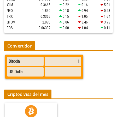
XLM
0.3665
0.22
0.16
5.01
NEO
1.850
0.18
0.94
0.28
TRX
0.3366
0.15
1.05
1.64
QTUM
2.070
0.06
3.46
3.75
EOS
0.06392
0.00
1.04
0.11
Convertidor
Criptodivisa del mes