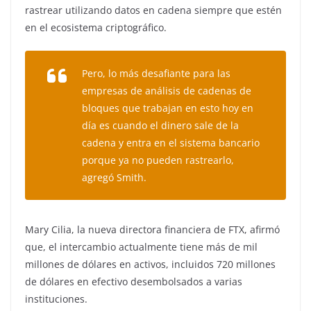
rastrear utilizando datos en cadena siempre que estén
en el ecosistema criptográfico.
Pero, lo más desafiante para las
empresas de análisis de cadenas de
bloques que trabajan en esto hoy en
día es cuando el dinero sale de la
cadena y entra en el sistema bancario
porque ya no pueden rastrearlo,
agregó Smith.
Mary Cilia, la nueva directora financiera de FTX, afirmó
que, el intercambio actualmente tiene más de mil
millones de dólares en activos, incluidos 720 millones
de dólares en efectivo desembolsados ​​a varias
instituciones.