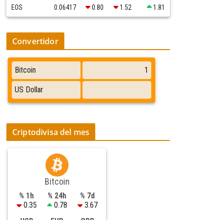
EOS
0.06417
0.80
1.52
1.81
Convertidor
Criptodivisa del mes
Bitcoin
% 1h
% 24h
% 7d
0.35
0.78
3.67