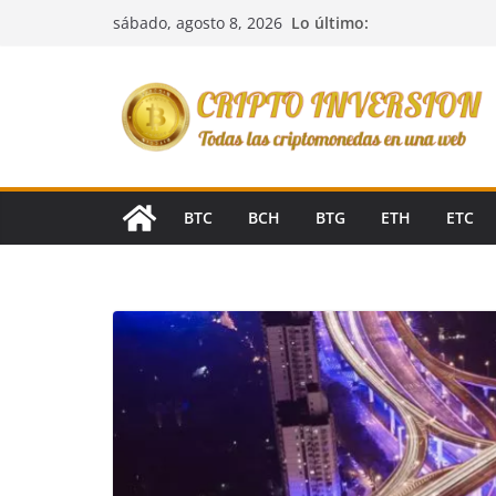
Saltar
Lo último:
sábado, agosto 8, 2026
al
contenido
BTC
BCH
BTG
ETH
ETC