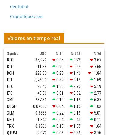
Centobot
CriptoRobot.com
Valores en tiempo real
Symbol
USD
% 1h
% 24h
% 7d
BTC
35,922
0.35
0.78
3.67
BTG
11.88
0.29
0.59
7.65
BCH
223.33
0.23
1.46
11.84
ETH
3,760.3
0.42
0.15
1.59
ETC
23.40
1.35
2.90
5.19
LTC
45.56
0.01
0.32
2.77
XMR
287.81
0.19
1.13
6.37
DOGE
0.07037
0.04
1.16
1.02
XLM
0.3665
0.22
0.16
5.01
NEO
1.840
0.04
0.41
0.11
TRX
0.3366
0.15
1.05
1.64
QTUM
2.070
0.06
3.46
3.75