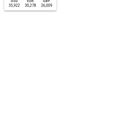
USD
EUR
GBP
35,922
30,278
26,009