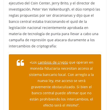
ejecutivo del Coin Center, Jerry Brito, y el director de
investigación, Peter Van Valkenburgh, el dúo rompió las
reglas propuestas por ser draconianas y dijo que el
banco central estaba traicionando el quid de la
legislación nacional recientemente aprobada en
materia de tecnología de punta para llevar a cabo una
campaña de represión que atacara duramente a los
intercambios de criptografía:
«Los
cambios de crypto
que operan en
moneda fiduciaria necesitan acceso al
sistema bancario local. Con arreglo a la
nueva ley, ese acceso se verá
gravemente obstaculizado. Si bien el
banco central puede afirmar que no
están prohibiendo los intercambios, el
efecto será el mismo”.