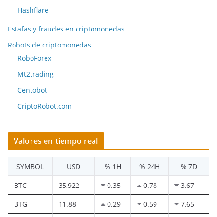
Hashflare
Estafas y fraudes en criptomonedas
Robots de criptomonedas
RoboForex
Mt2trading
Centobot
CriptoRobot.com
Valores en tiempo real
SYMBOL
USD
% 1H
% 24H
% 7D
BTC
35,922
0.35
0.78
3.67
BTG
11.88
0.29
0.59
7.65