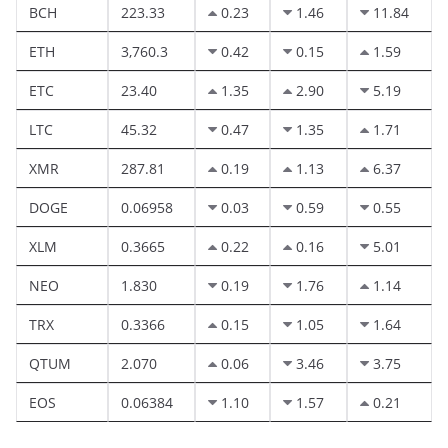
BCH
223.33
0.23
1.46
11.84
ETH
3,760.3
0.42
0.15
1.59
ETC
23.40
1.35
2.90
5.19
LTC
45.32
0.47
1.35
1.71
XMR
287.81
0.19
1.13
6.37
DOGE
0.06958
0.03
0.59
0.55
XLM
0.3665
0.22
0.16
5.01
NEO
1.830
0.19
1.76
1.14
TRX
0.3366
0.15
1.05
1.64
QTUM
2.070
0.06
3.46
3.75
EOS
0.06384
1.10
1.57
0.21