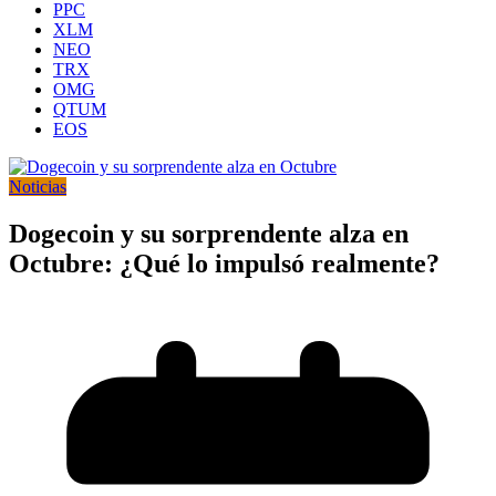
PPC
XLM
NEO
TRX
OMG
QTUM
EOS
Noticias
Dogecoin y su sorprendente alza en
Octubre: ¿Qué lo impulsó realmente?