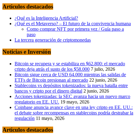
Articulos destacados
¿Qué es la Inteligencia Artificial?
¿Qué es el Metaverso? – El futuro de la convivencia humana
Como comprar NFT por primera vez / Guía paso a
paso
La tercera generación de criptomonedas
Noticias e Inversión
Bitcoin se recupera y se estabiliza en $62.800: el mercado
cripto deja atrás el susto de los $58.000
7 julio, 2026
Bitcoin sigue cerca de USD 64.000 mientras las salidas de
ETFs de Bitcoin presionan al mercado
22 junio, 2026
Stablecoins vs depósitos tokenizados: la nueva batalla entre
bancos y cripto por el dinero digital
2 junio, 2026
Acciones tokenizadas: la SEC avanza hacia un nuevo marco
regulatorio en EE. UU.
19 mayo, 2026
Coinbase anuncia avance clave en una ley cripto en EE. UU.:
el debate sobre recompensas en stablecoins podría destrabar la
regulación
11 mayo, 2026
Articulos destacados