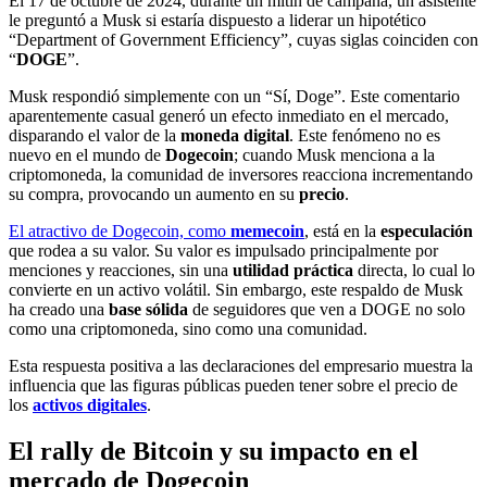
El 17 de octubre de 2024, durante un mitin de campaña, un asistente
le preguntó a Musk si estaría dispuesto a liderar un hipotético
“Department of Government Efficiency”, cuyas siglas coinciden con
“
DOGE
”.
Musk respondió simplemente con un “Sí, Doge”. Este comentario
aparentemente casual generó un efecto inmediato en el mercado,
disparando el valor de la
moneda digital
. Este fenómeno no es
nuevo en el mundo de
Dogecoin
; cuando Musk menciona a la
criptomoneda, la comunidad de inversores reacciona incrementando
su compra, provocando un aumento en su
precio
.
El atractivo de Dogecoin, como
memecoin
, está en la
especulación
que rodea a su valor. Su valor es impulsado principalmente por
menciones y reacciones, sin una
utilidad práctica
directa, lo cual lo
convierte en un activo volátil. Sin embargo, este respaldo de Musk
ha creado una
base sólida
de seguidores que ven a DOGE no solo
como una criptomoneda, sino como una comunidad.
Esta respuesta positiva a las declaraciones del empresario muestra la
influencia que las figuras públicas pueden tener sobre el precio de
los
activos digitales
.
El rally de Bitcoin y su impacto en el
mercado de Dogecoin