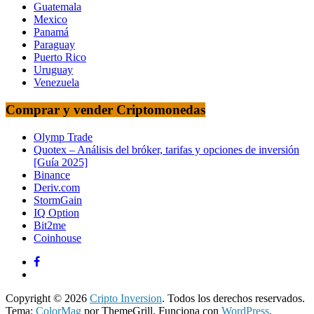
Guatemala
Mexico
Panamá
Paraguay
Puerto Rico
Uruguay
Venezuela
Comprar y vender Criptomonedas
Olymp Trade
Quotex – Análisis del bróker, tarifas y opciones de inversión
[Guía 2025]
Binance
Deriv.com
StormGain
IQ Option
Bit2me
Coinhouse
Copyright © 2026
Cripto Inversion
. Todos los derechos reservados.
Tema:
ColorMag
por ThemeGrill. Funciona con
WordPress
.