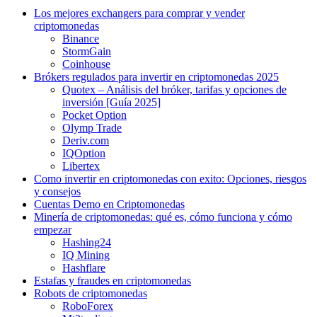
Los mejores exchangers para comprar y vender
criptomonedas
Binance
StormGain
Coinhouse
Brókers regulados para invertir en criptomonedas 2025
Quotex – Análisis del bróker, tarifas y opciones de
inversión [Guía 2025]
Pocket Option
Olymp Trade
Deriv.com
IQOption
Libertex
Como invertir en criptomonedas con exito: Opciones, riesgos
y consejos
Cuentas Demo en Criptomonedas
Minería de criptomonedas: qué es, cómo funciona y cómo
empezar
Hashing24
IQ Mining
Hashflare
Estafas y fraudes en criptomonedas
Robots de criptomonedas
RoboForex