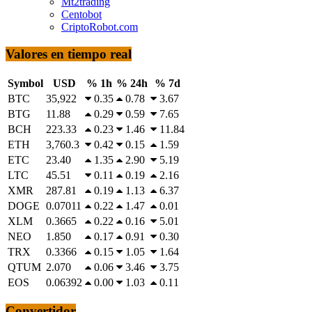
Mt2trading
Centobot
CriptoRobot.com
Valores en tiempo real
Symbol
USD
% 1h
% 24h
% 7d
BTC
35,922
0.35
0.78
3.67
BTG
11.88
0.29
0.59
7.65
BCH
223.33
0.23
1.46
11.84
ETH
3,760.3
0.42
0.15
1.59
ETC
23.40
1.35
2.90
5.19
LTC
45.51
0.11
0.19
2.16
XMR
287.81
0.19
1.13
6.37
DOGE
0.07011
0.22
1.47
0.01
XLM
0.3665
0.22
0.16
5.01
NEO
1.850
0.17
0.91
0.30
TRX
0.3366
0.15
1.05
1.64
QTUM
2.070
0.06
3.46
3.75
EOS
0.06392
0.00
1.03
0.11
Convertidor