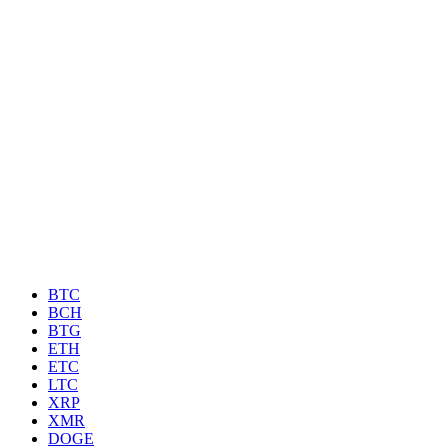
BTC
BCH
BTG
ETH
ETC
LTC
XRP
XMR
DOGE