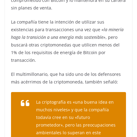
comprometido con Bitcoin y lo mantendrá en su cartera
sin planes de venta.
La compañía tiene la intención de utilizar sus
existencias para transacciones una vez que
«la minería
haga la transición a una energía más sostenible»
, pero
buscará otras criptomonedas que utilicen menos del
1% de los requisitos de energía de Bitcoin por
transacción.
El multimillonario, que ha sido uno de los defensores
más acérrimos de la criptomoneda, también señaló:
La criptografía es
«una buena idea en
muchos niveles»
y que la compañía
todavía cree en su
«futuro
prometedor»
, pero las preocupaciones
ambientales lo superan en este