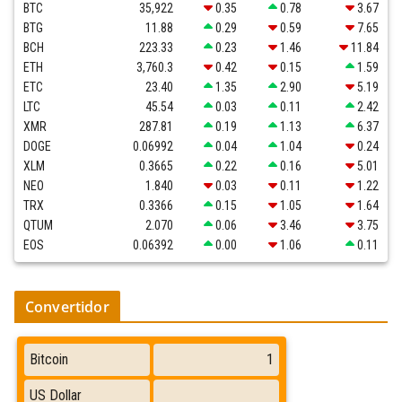
BTC
35,922
0.35
0.78
3.67
BTG
11.88
0.29
0.59
7.65
BCH
223.33
0.23
1.46
11.84
ETH
3,760.3
0.42
0.15
1.59
ETC
23.40
1.35
2.90
5.19
LTC
45.54
0.03
0.11
2.42
XMR
287.81
0.19
1.13
6.37
DOGE
0.06992
0.04
1.04
0.24
XLM
0.3665
0.22
0.16
5.01
NEO
1.840
0.03
0.11
1.22
TRX
0.3366
0.15
1.05
1.64
QTUM
2.070
0.06
3.46
3.75
EOS
0.06392
0.00
1.06
0.11
Convertidor