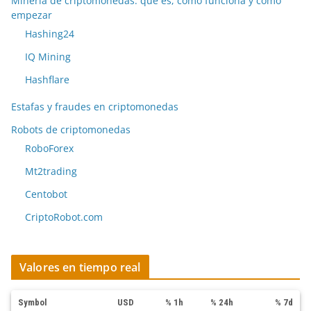
Minería de criptomonedas: qué es, cómo funciona y cómo
empezar
Hashing24
IQ Mining
Hashflare
Estafas y fraudes en criptomonedas
Robots de criptomonedas
RoboForex
Mt2trading
Centobot
CriptoRobot.com
Valores en tiempo real
Symbol
USD
% 1h
% 24h
% 7d