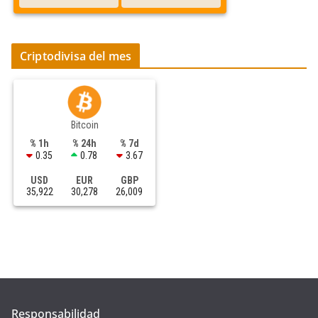
Criptodivisa del mes
Bitcoin
% 1h
% 24h
% 7d
0.35
0.78
3.67
USD
EUR
GBP
35,922
30,278
26,009
Responsabilidad