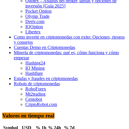
Quotex – Análisis del bróker, tarifas y opciones de
inversión [Guía 2025]
Pocket Option
Olymp Trade
Deriv.com
IQOption
Libertex
Como invertir en criptomonedas con exito: Opciones, riesgos
y consejos
Cuentas Demo en Criptomonedas
Minería de criptomonedas: qué es, cómo funciona y cómo
empezar
Hashing24
IQ Mining
Hashflare
Estafas y fraudes en criptomonedas
Robots de criptomonedas
RoboForex
Mt2trading
Centobot
CriptoRobot.com
Valores en tiempo real
Symbol
USD
% 1h
% 24h
% 7d