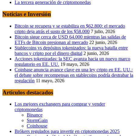
La tercera generación de criptomonedas
Noticias e Inversión
Bitcoin se recupera y se estabiliza en $62.800: el mercado
cripto deja atrás el susto de los $58.000
7 julio, 2026
Bitcoin sigue cerca de USD 64.000 mientras las salidas de
ETFs de Bitcoin presionan al mercado
22 junio, 2026
Stablecoins vs depósitos tokenizados: la nueva batalla entre
bancos y cripto por el dinero digital
2 junio, 2026
Acciones tokenizadas: la SEC avanza hacia un nuevo marco
regulatorio en EE. UU.
19 mayo, 2026
Coinbase anuncia avance clave en una ley cripto en EE. UU.:
el debate sobre recompensas en stablecoins podría destrabar la
regulación
11 mayo, 2026
Articulos destacados
Los mejores exchangers para comprar y vender
criptomonedas
Binance
StormGain
Coinhouse
Brókers regulados para invertir en criptomonedas 2025