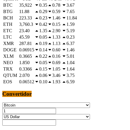
BTC
35,922
0.35
0.78
3.67
BTG
11.88
0.29
0.59
7.65
BCH
223.33
0.23
1.46
11.84
ETH
3,760.3
0.42
0.15
1.59
ETC
23.40
1.35
2.90
5.19
LTC
45.59
0.05
1.33
0.23
XMR
287.81
0.19
1.13
6.37
DOGE
0.06915
0.14
0.60
1.46
XLM
0.3665
0.22
0.16
5.01
NEO
1.850
0.05
0.69
1.04
TRX
0.3366
0.15
1.05
1.64
QTUM
2.070
0.06
3.46
3.75
EOS
0.06512
0.10
1.93
6.59
Convertidor