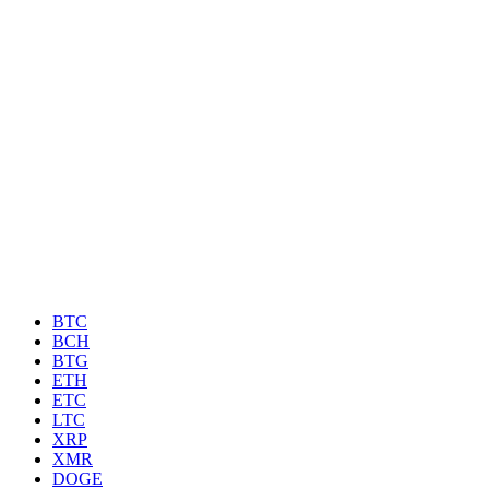
BTC
BCH
BTG
ETH
ETC
LTC
XRP
XMR
DOGE