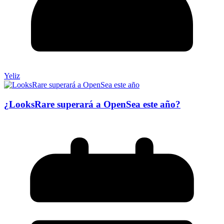
Yeliz
¿LooksRare superará a OpenSea este año?