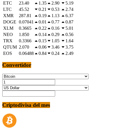
ETC
23.40
1.35
2.90
5.19
LTC
45.52
0.21
0.53
2.74
XMR
287.81
0.19
1.13
6.37
DOGE
0.07041
0.01
0.77
0.87
XLM
0.3665
0.22
0.16
5.01
NEO
1.850
0.14
0.29
0.56
TRX
0.3366
0.15
1.05
1.64
QTUM
2.070
0.06
3.46
3.75
EOS
0.06488
0.84
0.24
2.49
Convertidor
Criptodivisa del mes