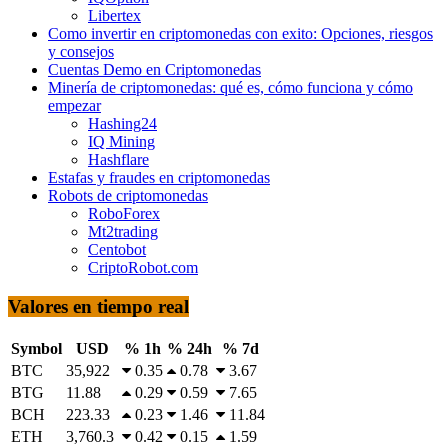
Libertex
Como invertir en criptomonedas con exito: Opciones, riesgos
y consejos
Cuentas Demo en Criptomonedas
Minería de criptomonedas: qué es, cómo funciona y cómo
empezar
Hashing24
IQ Mining
Hashflare
Estafas y fraudes en criptomonedas
Robots de criptomonedas
RoboForex
Mt2trading
Centobot
CriptoRobot.com
Valores en tiempo real
Symbol
USD
% 1h
% 24h
% 7d
BTC
35,922
0.35
0.78
3.67
BTG
11.88
0.29
0.59
7.65
BCH
223.33
0.23
1.46
11.84
ETH
3,760.3
0.42
0.15
1.59