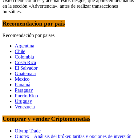
Usted debe conocer y aceptar estos riesgos, que aparecen detallados
en la sección «Advertencia», antes de realizar transacciones
bursátiles.
Recomendacion por pais
Recomendación por paises
Argentina
Chile
Colombia
Costa Rica
El Salvador
Guatemala
Mexico
Panamá
Paraguay
Puerto Rico
Uruguay
Venezuela
Comprar y vender Criptomonedas
Olymp Trade
Quotex – Análisis del bróker, tarifas y opciones de inversión