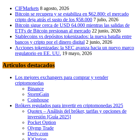
CIFMarkets
8 agosto, 2026
Bitcoin se recupera y se estabiliza en $62.800: el mercado
cripto deja atrás el susto de los $58.000
7 julio, 2026
Bitcoin sigue cerca de USD 64.000 mientras las salidas de
ETFs de Bitcoin presionan al mercado
22 junio, 2026
Stablecoins vs depósitos tokenizados: la nueva batalla entre
bancos y cripto por el dinero digital
2 junio, 2026
Acciones tokenizadas: la SEC avanza hacia un nuevo marco
regulatorio en EE. UU.
19 mayo, 2026
Articulos destacados
Los mejores exchangers para comprar y vender
criptomonedas
Binance
StormGain
Coinhouse
Brókers regulados para invertir en criptomonedas 2025
Quotex – Análisis del bróker, tarifas y opciones de
inversión [Guía 2025]
Pocket Option
Olymp Trade
Deriv.com
IQOption