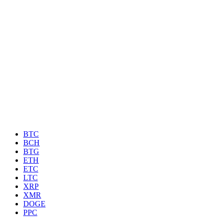
BTC
BCH
BTG
ETH
ETC
LTC
XRP
XMR
DOGE
PPC