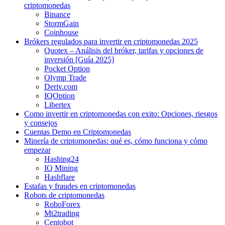
criptomonedas
Binance
StormGain
Coinhouse
Brókers regulados para invertir en criptomonedas 2025
Quotex – Análisis del bróker, tarifas y opciones de
inversión [Guía 2025]
Pocket Option
Olymp Trade
Deriv.com
IQOption
Libertex
Como invertir en criptomonedas con exito: Opciones, riesgos
y consejos
Cuentas Demo en Criptomonedas
Minería de criptomonedas: qué es, cómo funciona y cómo
empezar
Hashing24
IQ Mining
Hashflare
Estafas y fraudes en criptomonedas
Robots de criptomonedas
RoboForex
Mt2trading
Centobot