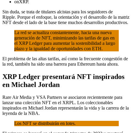
onXRP.
Sin duda, se trata de titulares alcistas para los seguidores de
Ripple. Porque el enfoque, la orientación y el desarrollo de la matriz
NFT desde el lado de la base tiene muchos desarrollos productivos.
La red se actualiza constantemente, hacia una nueva
generación de NFT, minimizando las tarifas de gas en
el XRP Ledger para aumentar la sostenibilidad a largo
plazo y la igualdad de oportunidades con ETH.
El problema de las altas tarifas, así como la frecuente congestión de
la red, también ha sido una barrera para Ethereum hasta ahora.
XRP Ledger presentará NFT inspirados
en Michael Jordan
Rare Air Media y VSA Partners se asociaron recientemente para
lanzar una colección NFT en el XRPL. Los coleccionables
inspirados en Michael Jordan representarán la vida y la carrera de la
leyenda de la NBA.
Los NFT se distribuirán en lotes.