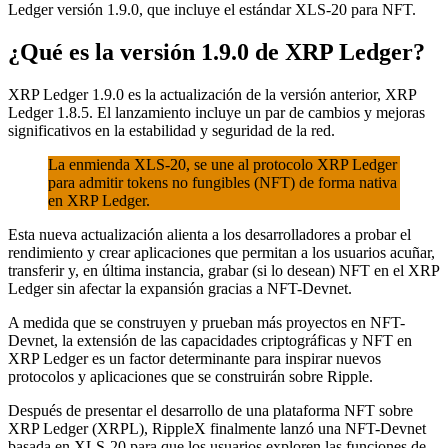
Ledger versión 1.9.0, que incluye el estándar XLS-20 para NFT.
¿Qué es la versión 1.9.0 de XRP Ledger?
XRP Ledger 1.9.0 es la actualización de la versión anterior, XRP
Ledger 1.8.5. El lanzamiento incluye un par de cambios y mejoras
significativos en la estabilidad y seguridad de la red.
La enmienda XLS-20, se une al protocolo XRP Ledger
para admitir tokens no fungibles (NFT) de forma nativa
en XRP Ledger.
Esta nueva actualización alienta a los desarrolladores a probar el
rendimiento y crear aplicaciones que permitan a los usuarios acuñar,
transferir y, en última instancia, grabar (si lo desean) NFT en el XRP
Ledger sin afectar la expansión gracias a NFT-Devnet.
A medida que se construyen y prueban más proyectos en NFT-
Devnet, la extensión de las capacidades criptográficas y NFT en
XRP Ledger es un factor determinante para inspirar nuevos
protocolos y aplicaciones que se construirán sobre Ripple.
Después de presentar el desarrollo de una plataforma NFT sobre
XRP Ledger (XRPL), RippleX finalmente lanzó una NFT-Devnet
basada en XLS-20 para que los usuarios exploren las funciones de