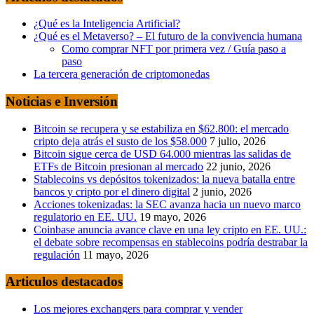
¿Qué es la Inteligencia Artificial?
¿Qué es el Metaverso? – El futuro de la convivencia humana
Como comprar NFT por primera vez / Guía paso a
paso
La tercera generación de criptomonedas
Noticias e Inversión
Bitcoin se recupera y se estabiliza en $62.800: el mercado
cripto deja atrás el susto de los $58.000
7 julio, 2026
Bitcoin sigue cerca de USD 64.000 mientras las salidas de
ETFs de Bitcoin presionan al mercado
22 junio, 2026
Stablecoins vs depósitos tokenizados: la nueva batalla entre
bancos y cripto por el dinero digital
2 junio, 2026
Acciones tokenizadas: la SEC avanza hacia un nuevo marco
regulatorio en EE. UU.
19 mayo, 2026
Coinbase anuncia avance clave en una ley cripto en EE. UU.:
el debate sobre recompensas en stablecoins podría destrabar la
regulación
11 mayo, 2026
Articulos destacados
Los mejores exchangers para comprar y vender