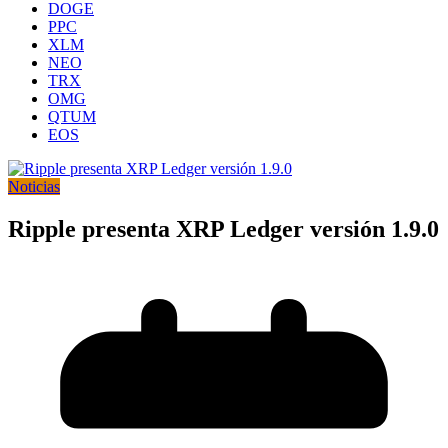
DOGE
PPC
XLM
NEO
TRX
OMG
QTUM
EOS
Noticias
Ripple presenta XRP Ledger versión 1.9.0