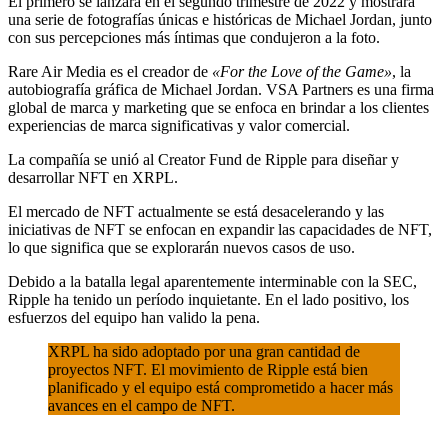
El primero se lanzará en el segundo trimestre de 2022 y mostrará
una serie de fotografías únicas e históricas de Michael Jordan, junto
con sus percepciones más íntimas que condujeron a la foto.
Rare Air Media es el creador de
«For the Love of the Game»
, la
autobiografía gráfica de Michael Jordan. VSA Partners es una firma
global de marca y marketing que se enfoca en brindar a los clientes
experiencias de marca significativas y valor comercial.
La compañía se unió al Creator Fund de Ripple para diseñar y
desarrollar NFT en XRPL.
El mercado de NFT actualmente se está desacelerando y las
iniciativas de NFT se enfocan en expandir las capacidades de NFT,
lo que significa que se explorarán nuevos casos de uso.
Debido a la batalla legal aparentemente interminable con la SEC,
Ripple ha tenido un período inquietante. En el lado positivo, los
esfuerzos del equipo han valido la pena.
XRPL ha sido adoptado por una gran cantidad de
proyectos NFT. El movimiento de Ripple está bien
planificado y el equipo está comprometido a hacer más
avances en el campo de NFT.