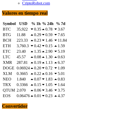
CriptoRobot.com
Valores en tiempo real
Symbol
USD
% 1h
% 24h
% 7d
BTC
35,922
0.35
0.78
3.67
BTG
11.88
0.29
0.59
7.65
BCH
223.33
0.23
1.46
11.84
ETH
3,760.3
0.42
0.15
1.59
ETC
23.40
1.35
2.90
5.19
LTC
45.57
0.08
1.30
0.63
XMR
287.81
0.19
1.13
6.37
DOGE
0.06924
0.20
0.72
1.09
XLM
0.3665
0.22
0.16
5.01
NEO
1.840
0.07
1.83
0.83
TRX
0.3366
0.15
1.05
1.64
QTUM
2.070
0.06
3.46
3.75
EOS
0.06476
0.01
0.23
4.37
Convertidor