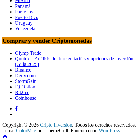
Mexico
Panamá
Paraguay
Puerto Rico
Uruguay
Venezuela
Comprar y vender Criptomonedas
Olymp Trade
Quotex – Análisis del bróker, tarifas y opciones de inversión
[Guía 2025]
Binance
Deriv.com
StormGain
IQ Option
Bit2me
Coinhouse
Copyright © 2026
Cripto Inversion
. Todos los derechos reservados.
Tema:
ColorMag
por ThemeGrill. Funciona con
WordPress
.