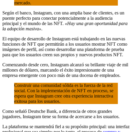
mercado.
Según el banco, Instagram, con una amplia base de clientes, es un
puente perfecto para conectar potencialmente a la audiencia
principal y el mundo de las NFT.
«Hay una gran oportunidad para
la adopción masiva»
.
El equipo de desarrollo de Instagram está trabajando en las nuevas
funciones de NFT que permitirán a los usuarios mostrar NFT como
imágenes de perfil, así como desarrollar una plataforma de prueba
para que los usuarios creen sus propios y nuevos productos NFT.
Comenzando desde cero, Instagram alcanzó su brillante viaje de mil
millones de dólares, marcando el éxito impresionante de una
empresa emergente con poco más de una docena de empleados.
Construir una comunidad sólida es la fuerza de la red
social. Con la implementación de NFT en proceso, se
espera que Instagram cree otra experiencia interactiva
exitosa para los usuarios.
Como señaló Deutsche Bank, a diferencia de otros grandes
jugadores, Instagram tiene su forma de acercarse a los usuarios.
La plataforma se mantendrá fiel a su propósito principal: una interfaz
profesional que sea simple; por lo tanto, el proceso de
compra y