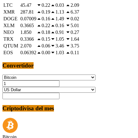
LTC
45.47
0.22
0.03
2.09
XMR
287.81
0.19
1.13
6.37
DOGE
0.07009
0.16
1.49
0.02
XLM
0.3665
0.22
0.16
5.01
NEO
1.850
0.18
0.91
0.27
TRX
0.3366
0.15
1.05
1.64
QTUM
2.070
0.06
3.46
3.75
EOS
0.06392
0.00
1.03
0.11
Convertidor
Criptodivisa del mes
Bitcoin