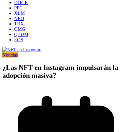
DOGE
PPC
XLM
NEO
TRX
OMG
QTUM
EOS
Noticias
¿Las NFT en Instagram impulsarán la
adopción masiva?