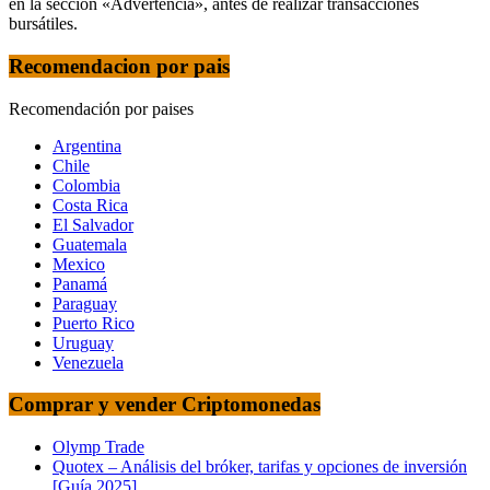
en la sección «Advertencia», antes de realizar transacciones
bursátiles.
Recomendacion por pais
Recomendación por paises
Argentina
Chile
Colombia
Costa Rica
El Salvador
Guatemala
Mexico
Panamá
Paraguay
Puerto Rico
Uruguay
Venezuela
Comprar y vender Criptomonedas
Olymp Trade
Quotex – Análisis del bróker, tarifas y opciones de inversión
[Guía 2025]