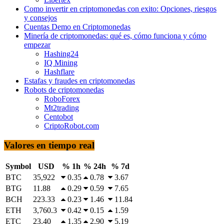
Como invertir en criptomonedas con exito: Opciones, riesgos
y consejos
Cuentas Demo en Criptomonedas
Minería de criptomonedas: qué es, cómo funciona y cómo
empezar
Hashing24
IQ Mining
Hashflare
Estafas y fraudes en criptomonedas
Robots de criptomonedas
RoboForex
Mt2trading
Centobot
CriptoRobot.com
Valores en tiempo real
Symbol
USD
% 1h
% 24h
% 7d
BTC
35,922
0.35
0.78
3.67
BTG
11.88
0.29
0.59
7.65
BCH
223.33
0.23
1.46
11.84
ETH
3,760.3
0.42
0.15
1.59
ETC
23.40
1.35
2.90
5.19