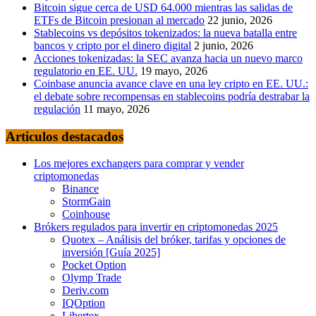
Bitcoin sigue cerca de USD 64.000 mientras las salidas de
ETFs de Bitcoin presionan al mercado
22 junio, 2026
Stablecoins vs depósitos tokenizados: la nueva batalla entre
bancos y cripto por el dinero digital
2 junio, 2026
Acciones tokenizadas: la SEC avanza hacia un nuevo marco
regulatorio en EE. UU.
19 mayo, 2026
Coinbase anuncia avance clave en una ley cripto en EE. UU.:
el debate sobre recompensas en stablecoins podría destrabar la
regulación
11 mayo, 2026
Articulos destacados
Los mejores exchangers para comprar y vender
criptomonedas
Binance
StormGain
Coinhouse
Brókers regulados para invertir en criptomonedas 2025
Quotex – Análisis del bróker, tarifas y opciones de
inversión [Guía 2025]
Pocket Option
Olymp Trade
Deriv.com
IQOption
Libertex