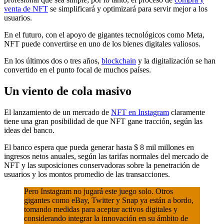
venta de NFT
se simplificará y optimizará para servir mejor a los
usuarios.
En el futuro, con el apoyo de gigantes tecnológicos como Meta,
NFT puede convertirse en uno de los bienes digitales valiosos.
En los últimos dos o tres años,
blockchain
y la digitalización se han
convertido en el punto focal de muchos países.
Un viento de cola masivo
El lanzamiento de un mercado de
NFT en Instagram
claramente
tiene una gran posibilidad de que NFT gane tracción, según las
ideas del banco.
El banco espera que pueda generar hasta $ 8 mil millones en
ingresos netos anuales, según las tarifas normales del mercado de
NFT y las suposiciones conservadoras sobre la penetración de
usuarios y los montos promedio de las transacciones.
Pero Instagram no jugará este juego solo. Otros
gigantes como eBay, Twitter y Snap ya están a bordo,
tomando medidas para aceptar activos digitales y
considerando integrar la innovación en su ámbito de