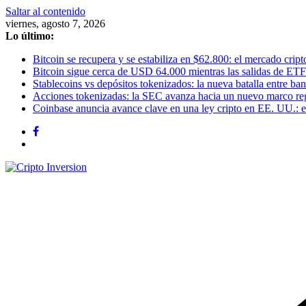
Saltar al contenido
viernes, agosto 7, 2026
Lo último:
Bitcoin se recupera y se estabiliza en $62.800: el mercado cripto
Bitcoin sigue cerca de USD 64.000 mientras las salidas de ETF
Stablecoins vs depósitos tokenizados: la nueva batalla entre banc
Acciones tokenizadas: la SEC avanza hacia un nuevo marco re
Coinbase anuncia avance clave en una ley cripto en EE. UU.: el