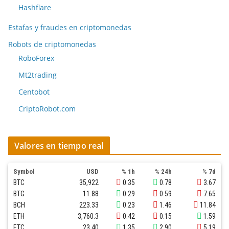
Hashflare
Estafas y fraudes en criptomonedas
Robots de criptomonedas
RoboForex
Mt2trading
Centobot
CriptoRobot.com
Valores en tiempo real
Symbol
USD
% 1h
% 24h
% 7d
BTC
35,922
0.35
0.78
3.67
BTG
11.88
0.29
0.59
7.65
BCH
223.33
0.23
1.46
11.84
ETH
3,760.3
0.42
0.15
1.59
ETC
23.40
1.35
2.90
5.19