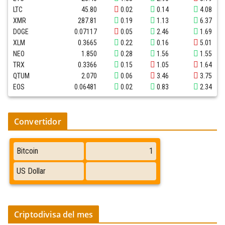
LTC
45.80
0.02
0.14
4.08
XMR
287.81
0.19
1.13
6.37
DOGE
0.07117
0.05
2.46
1.69
XLM
0.3665
0.22
0.16
5.01
NEO
1.850
0.28
1.56
1.55
TRX
0.3366
0.15
1.05
1.64
QTUM
2.070
0.06
3.46
3.75
EOS
0.06481
0.02
0.83
2.34
Convertidor
Criptodivisa del mes