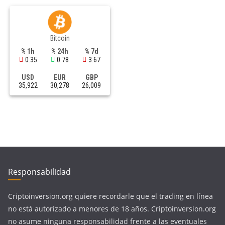
Bitcoin
% 1h
% 24h
% 7d
0.35
0.78
3.67
USD
EUR
GBP
35,922
30,278
26,009
Responsabilidad
Criptoinversion.org quiere recordarle que el trading en línea
no está autorizado a menores de 18 años. Criptoinversion.org
no asume ninguna responsabilidad frente a las eventuales