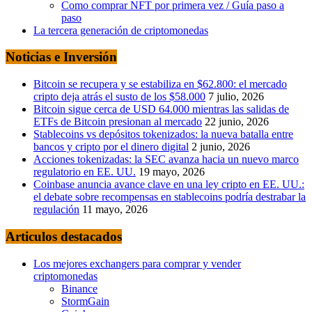
Como comprar NFT por primera vez / Guía paso a
paso
La tercera generación de criptomonedas
Noticias e Inversión
Bitcoin se recupera y se estabiliza en $62.800: el mercado
cripto deja atrás el susto de los $58.000
7 julio, 2026
Bitcoin sigue cerca de USD 64.000 mientras las salidas de
ETFs de Bitcoin presionan al mercado
22 junio, 2026
Stablecoins vs depósitos tokenizados: la nueva batalla entre
bancos y cripto por el dinero digital
2 junio, 2026
Acciones tokenizadas: la SEC avanza hacia un nuevo marco
regulatorio en EE. UU.
19 mayo, 2026
Coinbase anuncia avance clave en una ley cripto en EE. UU.:
el debate sobre recompensas en stablecoins podría destrabar la
regulación
11 mayo, 2026
Articulos destacados
Los mejores exchangers para comprar y vender
criptomonedas
Binance
StormGain