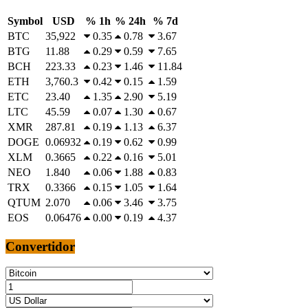
Symbol
USD
% 1h
% 24h
% 7d
BTC
35,922
0.35
0.78
3.67
BTG
11.88
0.29
0.59
7.65
BCH
223.33
0.23
1.46
11.84
ETH
3,760.3
0.42
0.15
1.59
ETC
23.40
1.35
2.90
5.19
LTC
45.59
0.07
1.30
0.67
XMR
287.81
0.19
1.13
6.37
DOGE
0.06932
0.19
0.62
0.99
XLM
0.3665
0.22
0.16
5.01
NEO
1.840
0.06
1.88
0.83
TRX
0.3366
0.15
1.05
1.64
QTUM
2.070
0.06
3.46
3.75
EOS
0.06476
0.00
0.19
4.37
Convertidor