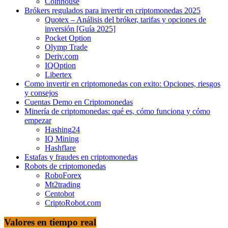
Coinhouse
Brókers regulados para invertir en criptomonedas 2025
Quotex – Análisis del bróker, tarifas y opciones de
inversión [Guía 2025]
Pocket Option
Olymp Trade
Deriv.com
IQOption
Libertex
Como invertir en criptomonedas con exito: Opciones, riesgos
y consejos
Cuentas Demo en Criptomonedas
Minería de criptomonedas: qué es, cómo funciona y cómo
empezar
Hashing24
IQ Mining
Hashflare
Estafas y fraudes en criptomonedas
Robots de criptomonedas
RoboForex
Mt2trading
Centobot
CriptoRobot.com
Valores en tiempo real