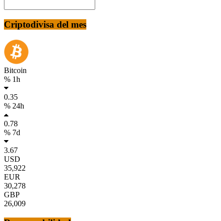
Criptodivisa del mes
Bitcoin
% 1h
0.35
% 24h
0.78
% 7d
3.67
USD
35,922
EUR
30,278
GBP
26,009