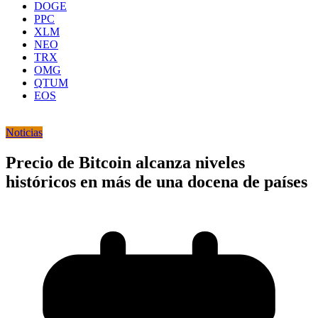
DOGE
PPC
XLM
NEO
TRX
OMG
QTUM
EOS
Noticias
Precio de Bitcoin alcanza niveles
históricos en más de una docena de países