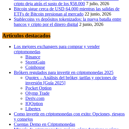
cripto deja atrás el susto de los $58.000
7 julio, 2026
Bitcoin sigue cerca de USD 64.000 mientras las salidas de
ETFs de Bitcoin presionan al mercado
22 junio, 2026
Stablecoins vs depósitos tokenizados: la nueva batalla entre
bancos y cripto por el dinero digital
2 junio, 2026
Articulos destacados
Los mejores exchangers para comprar y vender
criptomonedas
Binance
StormGain
Coinhouse
Brókers regulados para invertir en criptomonedas 2025
Quotex – Análisis del bróker, tarifas y opciones de
inversión [Guía 2025]
Pocket Option
Olymp Trade
Deriv.com
IQOption
Libertex
Como invertir en criptomonedas con exito: Opciones, riesgos
y consejos
Cuentas Demo en Criptomonedas