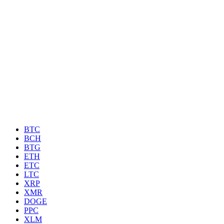
BTC
BCH
BTG
ETH
ETC
LTC
XRP
XMR
DOGE
PPC
XLM