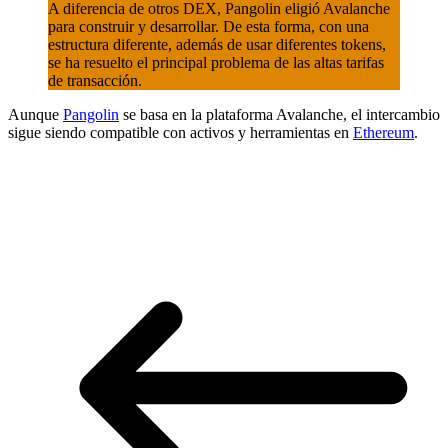
A diferencia de otros DEX, Pangolin eligió Avalanche
para construir y desarrollar. De esta forma, con una
estructura diferente, además de usar diferentes tokens,
se ha resuelto el principal problema de las altas tarifas
de transacción.
Aunque
Pangolin
se basa en la plataforma Avalanche, el intercambio
sigue siendo compatible con activos y herramientas en
Ethereum
.