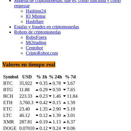
Minería de criptomonedas: qué es, cómo funciona y cómo
empezar
Hashing24
IQ Mining
Hashflare
Estafas y fraudes en criptomonedas
Robots de criptomonedas
RoboForex
Mt2trading
Centobot
CriptoRobot.com
Valores en tiempo real
Symbol
USD
% 1h
% 24h
% 7d
BTC
35,922
0.35
0.78
3.67
BTG
11.88
0.29
0.59
7.65
BCH
223.33
0.23
1.46
11.84
ETH
3,760.3
0.42
0.15
1.59
ETC
23.40
1.35
2.90
5.19
LTC
46.12
0.12
1.39
3.01
XMR
287.81
0.19
1.13
6.37
DOGE
0.07010
0.12
0.24
0.06