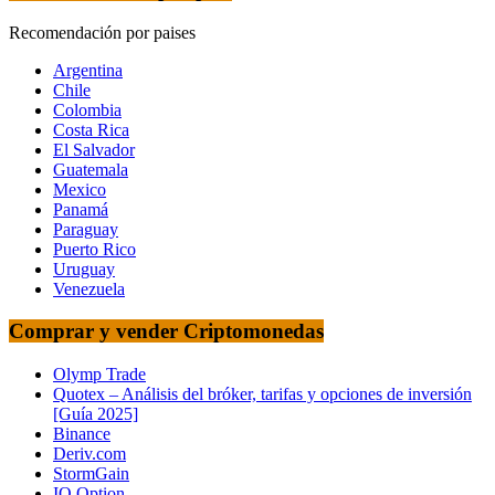
Recomendación por paises
Argentina
Chile
Colombia
Costa Rica
El Salvador
Guatemala
Mexico
Panamá
Paraguay
Puerto Rico
Uruguay
Venezuela
Comprar y vender Criptomonedas
Olymp Trade
Quotex – Análisis del bróker, tarifas y opciones de inversión
[Guía 2025]
Binance
Deriv.com
StormGain
IQ Option