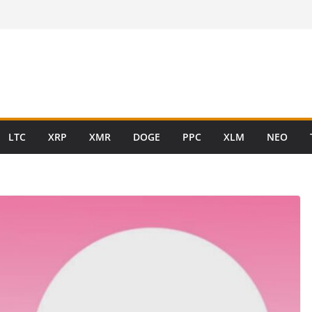
LTC
XRP
XMR
DOGE
PPC
XLM
NEO