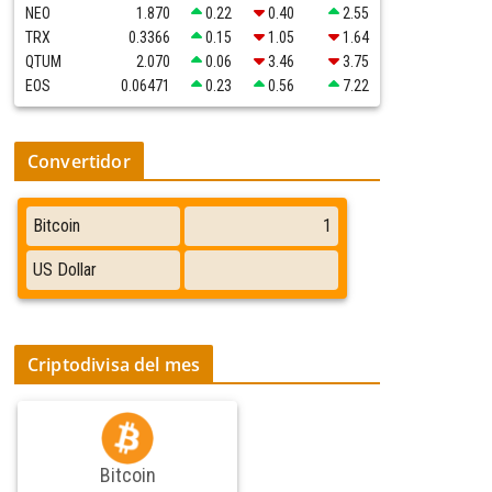
NEO
1.870
0.22
0.40
2.55
TRX
0.3366
0.15
1.05
1.64
QTUM
2.070
0.06
3.46
3.75
EOS
0.06471
0.23
0.56
7.22
Convertidor
Criptodivisa del mes
Bitcoin