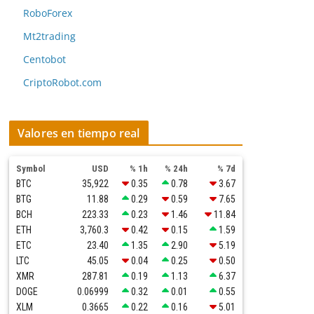
RoboForex
Mt2trading
Centobot
CriptoRobot.com
Valores en tiempo real
Symbol
USD
% 1h
% 24h
% 7d
BTC
35,922
0.35
0.78
3.67
BTG
11.88
0.29
0.59
7.65
BCH
223.33
0.23
1.46
11.84
ETH
3,760.3
0.42
0.15
1.59
ETC
23.40
1.35
2.90
5.19
LTC
45.05
0.04
0.25
0.50
XMR
287.81
0.19
1.13
6.37
DOGE
0.06999
0.32
0.01
0.55
XLM
0.3665
0.22
0.16
5.01