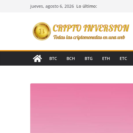
Saltar
Lo último:
jueves, agosto 6, 2026
al
contenido
BTC
BCH
BTG
ETH
ETC