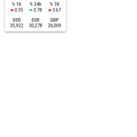
% 1h
% 24h
% 7d
0.35
0.78
3.67
USD
EUR
GBP
35,922
30,278
26,009