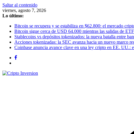
Saltar al contenido
viernes, agosto 7, 2026
Lo último:
Bitcoin se recupera y se estabiliza en $62.800: el mercado cripto
Bitcoin sigue cerca de USD 64.000 mientras las salidas de ETF
Stablecoins vs depósitos tokenizados: la nueva batalla entre banc
Acciones tokenizadas: la SEC avanza hacia un nuevo marco re
Coinbase anuncia avance clave en una ley cripto en EE. UU.: el