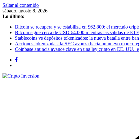
Saltar al contenido
sábado, agosto 8, 2026
Lo último:
Bitcoin se recupera y se estabiliza en $62.800: el mercado cripto
Bitcoin sigue cerca de USD 64.000 mientras las salidas de ETF
Stablecoins vs depósitos tokenizados: la nueva batalla entre banc
Acciones tokenizadas: la SEC avanza hacia un nuevo marco re
Coinbase anuncia avance clave en una ley cripto en EE. UU.: el