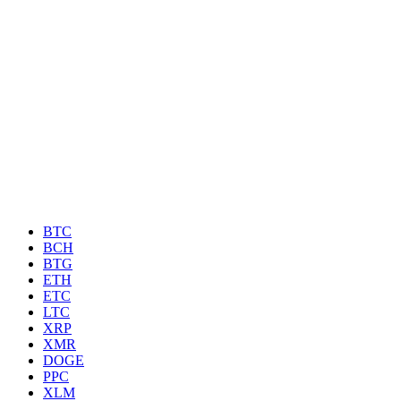
BTC
BCH
BTG
ETH
ETC
LTC
XRP
XMR
DOGE
PPC
XLM