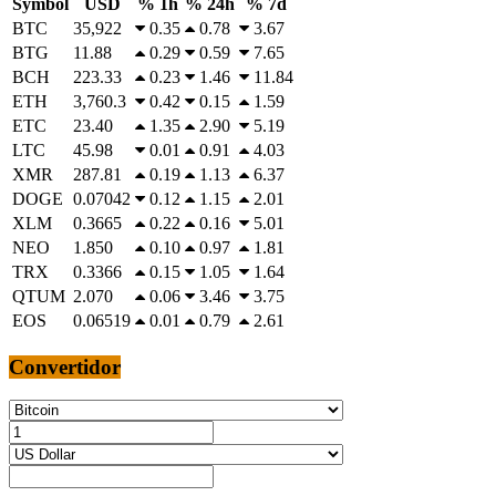
Symbol
USD
% 1h
% 24h
% 7d
BTC
35,922
0.35
0.78
3.67
BTG
11.88
0.29
0.59
7.65
BCH
223.33
0.23
1.46
11.84
ETH
3,760.3
0.42
0.15
1.59
ETC
23.40
1.35
2.90
5.19
LTC
45.98
0.01
0.91
4.03
XMR
287.81
0.19
1.13
6.37
DOGE
0.07042
0.12
1.15
2.01
XLM
0.3665
0.22
0.16
5.01
NEO
1.850
0.10
0.97
1.81
TRX
0.3366
0.15
1.05
1.64
QTUM
2.070
0.06
3.46
3.75
EOS
0.06519
0.01
0.79
2.61
Convertidor