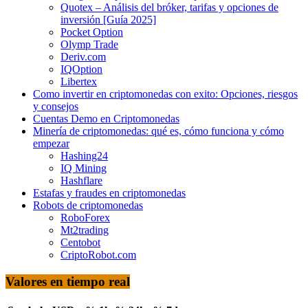
Quotex – Análisis del bróker, tarifas y opciones de
inversión [Guía 2025]
Pocket Option
Olymp Trade
Deriv.com
IQOption
Libertex
Como invertir en criptomonedas con exito: Opciones, riesgos
y consejos
Cuentas Demo en Criptomonedas
Minería de criptomonedas: qué es, cómo funciona y cómo
empezar
Hashing24
IQ Mining
Hashflare
Estafas y fraudes en criptomonedas
Robots de criptomonedas
RoboForex
Mt2trading
Centobot
CriptoRobot.com
Valores en tiempo real