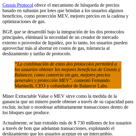
Gnosis Protocol
ofrece el mecanismo de búsqueda de precios
basado en subastas por lotes que brindan a los usuarios algunos
beneficios, como protección MEV, mejores precios en la cadena y
optimizaciones de gas.
BGP, que se desarrolló bajo la integración de los dos protocolos
principales, eliminará la necesidad de un creador de mercado
externo o proveedor de liquidez, por lo tanto, los usuarios pueden
aprovechar más al ahorrar en costos de gas, tolerancia al
deslizamiento y tarifas de protocolo.
“La combinación de estos dos protocolos permitirá a
los usuarios obtener los mejores beneficios de Gnosis y
Balancer, como comercio sin gas, mejores precios
generales y protección MEV”
, comentó Fernando
Martinelli, CEO y cofundador de Balancer Labs.
Miner Extractable Value o MEV sirve como la medida de la
ganancia que un minero puede obtener a través de su capacidad para
excluir, incluir o reordenar arbitrariamente transacciones dentro de
los bloques que produce.
Actualmente, se han extraído más de $ 730 millones de los usuarios
a través de bots que adelantan transacciones, explotando el
deslizamiento que los usuarios aceptan en un intercambio.