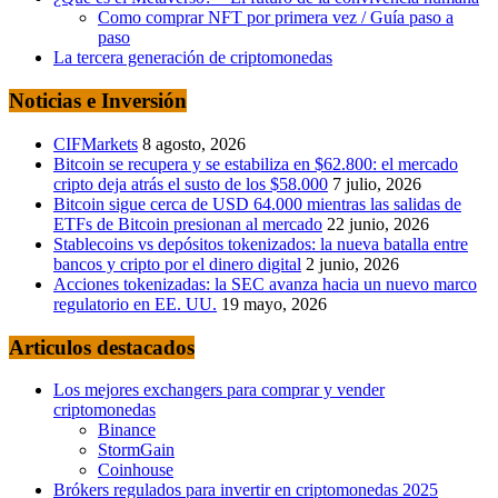
Como comprar NFT por primera vez / Guía paso a
paso
La tercera generación de criptomonedas
Noticias e Inversión
CIFMarkets
8 agosto, 2026
Bitcoin se recupera y se estabiliza en $62.800: el mercado
cripto deja atrás el susto de los $58.000
7 julio, 2026
Bitcoin sigue cerca de USD 64.000 mientras las salidas de
ETFs de Bitcoin presionan al mercado
22 junio, 2026
Stablecoins vs depósitos tokenizados: la nueva batalla entre
bancos y cripto por el dinero digital
2 junio, 2026
Acciones tokenizadas: la SEC avanza hacia un nuevo marco
regulatorio en EE. UU.
19 mayo, 2026
Articulos destacados
Los mejores exchangers para comprar y vender
criptomonedas
Binance
StormGain
Coinhouse
Brókers regulados para invertir en criptomonedas 2025