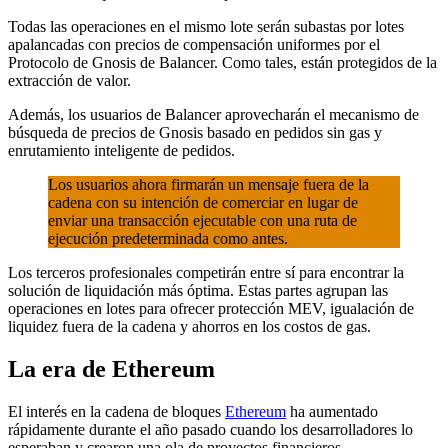
Todas las operaciones en el mismo lote serán subastas por lotes
apalancadas con precios de compensación uniformes por el
Protocolo de Gnosis de Balancer. Como tales, están protegidos de la
extracción de valor.
Además, los usuarios de Balancer aprovecharán el mecanismo de
búsqueda de precios de Gnosis basado en pedidos sin gas y
enrutamiento inteligente de pedidos.
Los usuarios ahora firmarán un mensaje fuera de la
cadena con su intención de comerciar en lugar de
enviar una transacción ejecutable con una ruta de
ejecución predeterminada como antes.
Los terceros profesionales competirán entre sí para encontrar la
solución de liquidación más óptima. Estas partes agrupan las
operaciones en lotes para ofrecer protección MEV, igualación de
liquidez fuera de la cadena y ahorros en los costos de gas.
La era de Ethereum
El interés en la cadena de bloques
Ethereum
ha aumentado
rápidamente durante el año pasado cuando los desarrolladores lo
esperaban y crearon una ola de proyectos financieros