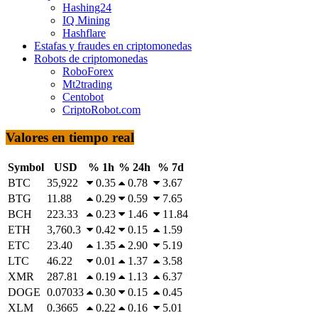
Hashing24
IQ Mining
Hashflare
Estafas y fraudes en criptomonedas
Robots de criptomonedas
RoboForex
Mt2trading
Centobot
CriptoRobot.com
Valores en tiempo real
Symbol
USD
% 1h
% 24h
% 7d
BTC
35,922
0.35
0.78
3.67
BTG
11.88
0.29
0.59
7.65
BCH
223.33
0.23
1.46
11.84
ETH
3,760.3
0.42
0.15
1.59
ETC
23.40
1.35
2.90
5.19
LTC
46.22
0.01
1.37
3.58
XMR
287.81
0.19
1.13
6.37
DOGE
0.07033
0.30
0.15
0.45
XLM
0.3665
0.22
0.16
5.01