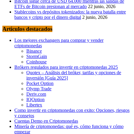
Bitcoin sigue cerca de USD 64.000 mientras las salidas de
ETFs de Bitcoin presionan al mercado
22 junio, 2026
Stablecoins vs depósitos tokenizados: la nueva batalla entre
bancos y cripto por el dinero digital
2 junio, 2026
Articulos destacados
Los mejores exchangers para comprar y vender
criptomonedas
Binance
StormGain
Coinhouse
Brókers regulados para invertir en criptomonedas 2025
Quotex – Análisis del bróker, tarifas y opciones de
inversión [Guía 2025]
Pocket Option
Olymp Trade
Deriv.com
IQOption
Libertex
Como invertir en criptomonedas con exito: Opciones, riesgos
y consejos
Cuentas Demo en Criptomonedas
Minería de criptomonedas: qué es, cómo funciona y cómo
empezar