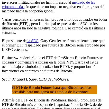
inversores institucionales no han ingresado al
mercado de las
criptomonedas
, lo que tiene un impacto negativo en el progreso del
mercado hacia la adopción global.
Varias personas y empresas han propuesto fondos cotizados en bolsa
de Bitcoin (ETF) , pero la principal respuesta de la SEC en los
últimos años ha sido la negativa rotunda. Eso cambió en las últimas
semanas.
El presidente de
la SEC
, Gary Gensler, reafirmó recientemente que
el primer ETF respaldado por futuros de Bitcoin sería aprobado por
la SEC este mes.
Businesswire declaró que el ETF de ProShares Bitcoin Futures se
cotizará y comenzará a cotizar en la bolsa NYSE Arca el 19 de
octubre bajo el símbolo de cotización BITO, y proporcionará
inversiones en contratos de futuros de Bitcoin.
Según Michael L Sapir, CEO de ProShares:
El ETF de Bitcoin Futures hará que Bitcoin sea más
accesible para una gama más amplia de inversores.
Además del ETF de Bitcoin de ProShares, habrá 8 propuestas de
ETF de Bitcoin más en espera de la aprobación de la SEC, desde
ahora hasta diciembre. Los documentos filtrados sugieren que el