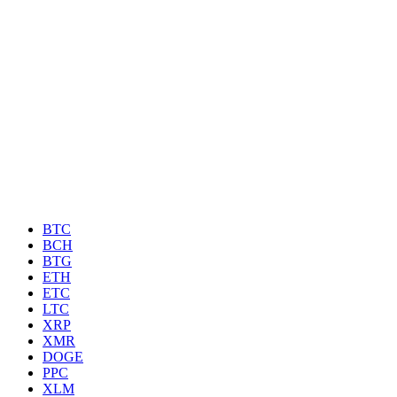
BTC
BCH
BTG
ETH
ETC
LTC
XRP
XMR
DOGE
PPC
XLM