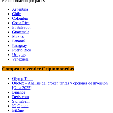
Recomendación por paises
Argentina
Chile
Colombia
Costa Rica
El Salvador
Guatemala
Mexico
Panamá
Paraguay
Puerto Rico
Uruguay
Venezuela
Comprar y vender Criptomonedas
Olymp Trade
Quotex – Análisis del bróker, tarifas y opciones de inversión
[Guía 2025]
Binance
Deriv.com
StormGain
IQ Option
Bit2me