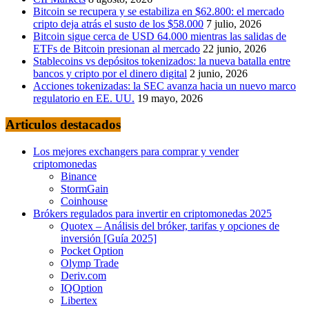
Bitcoin se recupera y se estabiliza en $62.800: el mercado
cripto deja atrás el susto de los $58.000
7 julio, 2026
Bitcoin sigue cerca de USD 64.000 mientras las salidas de
ETFs de Bitcoin presionan al mercado
22 junio, 2026
Stablecoins vs depósitos tokenizados: la nueva batalla entre
bancos y cripto por el dinero digital
2 junio, 2026
Acciones tokenizadas: la SEC avanza hacia un nuevo marco
regulatorio en EE. UU.
19 mayo, 2026
Articulos destacados
Los mejores exchangers para comprar y vender
criptomonedas
Binance
StormGain
Coinhouse
Brókers regulados para invertir en criptomonedas 2025
Quotex – Análisis del bróker, tarifas y opciones de
inversión [Guía 2025]
Pocket Option
Olymp Trade
Deriv.com
IQOption
Libertex