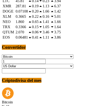
LTC
45.81
0.14
0.23
3.94
XMR
287.81
0.19
1.13
6.37
DOGE
0.07108
0.20
1.66
1.42
XLM
0.3665
0.22
0.16
5.01
NEO
1.860
0.65
1.41
1.66
TRX
0.3366
0.15
1.05
1.64
QTUM
2.070
0.06
3.46
3.75
EOS
0.06481
0.41
1.11
3.86
Convertidor
Criptodivisa del mes
Bitcoin