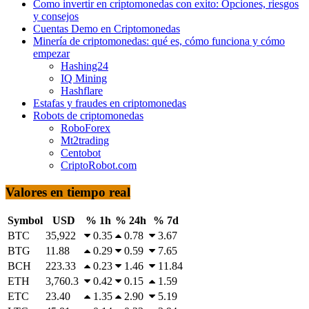
Como invertir en criptomonedas con exito: Opciones, riesgos
y consejos
Cuentas Demo en Criptomonedas
Minería de criptomonedas: qué es, cómo funciona y cómo
empezar
Hashing24
IQ Mining
Hashflare
Estafas y fraudes en criptomonedas
Robots de criptomonedas
RoboForex
Mt2trading
Centobot
CriptoRobot.com
Valores en tiempo real
Symbol
USD
% 1h
% 24h
% 7d
BTC
35,922
0.35
0.78
3.67
BTG
11.88
0.29
0.59
7.65
BCH
223.33
0.23
1.46
11.84
ETH
3,760.3
0.42
0.15
1.59
ETC
23.40
1.35
2.90
5.19