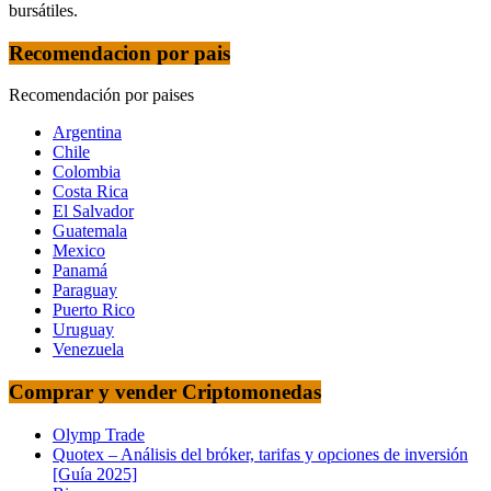
bursátiles.
Recomendacion por pais
Recomendación por paises
Argentina
Chile
Colombia
Costa Rica
El Salvador
Guatemala
Mexico
Panamá
Paraguay
Puerto Rico
Uruguay
Venezuela
Comprar y vender Criptomonedas
Olymp Trade
Quotex – Análisis del bróker, tarifas y opciones de inversión
[Guía 2025]