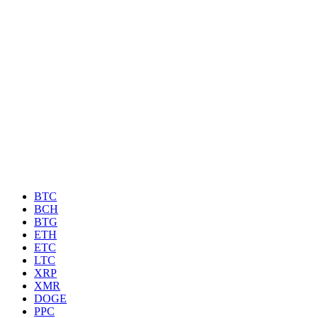
BTC
BCH
BTG
ETH
ETC
LTC
XRP
XMR
DOGE
PPC