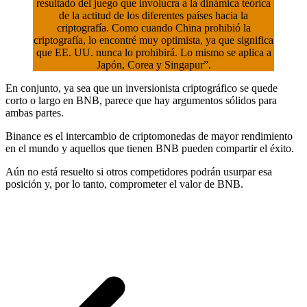
resultado del juego que involucra a la dinámica teórica
de la actitud de los diferentes países hacia la
criptografía. Como cuando China prohibió la
criptografía, lo encontré muy optimista, ya que significa
que EE. UU. nunca lo prohibirá. Lo mismo se aplica a
Japón, Corea y Singapur”.
En conjunto, ya sea que un inversionista criptográfico se quede
corto o largo en BNB, parece que hay argumentos sólidos para
ambas partes.
Binance es el intercambio de criptomonedas de mayor rendimiento
en el mundo y aquellos que tienen BNB pueden compartir el éxito.
Aún no está resuelto si otros competidores podrán usurpar esa
posición y, por lo tanto, comprometer el valor de BNB.