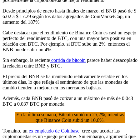
posiblemente la criptomoneda de mejor rendimiento.
Desde principios de enero hasta finales de marzo, el BNB pasó de $
6.02 a $ 17.29 según los datos agregados de CoinMarketCap, un
aumento del 187%.
Cabe destacar que el rendimiento de Binance Coin es casi un espejo
perfecto del rendimiento de BTC, con una mayor beta positiva en
relación con BTC. Por ejemplo, si BTC sube un 2%, entonces el
BNB puede subir un 4%.
Sin embargo, la reciente
corrida de bitcoin
parece haber desacoplado
la relación entre BNB y BTC.
El precio del BNB se ha mantenido relativamente estable en los
últimos días, lo que refleja el sentimiento de que las monedas de
cambio tienden a mejorar en los mercados bajistas.
Además, cada BNB pasó de cotizar a un máximo de más de 0.043
BTC a 0.037 BTC por moneda.
En la última semana, Bitcoin subió un 25,2%, mientras
que Binance Coin subió un 10,6%.
Tomaino, un
ex empleado de Coinbase
, cree que acortar las
criptomonedas es un «juego perdido». Sin embargo, argumentó que