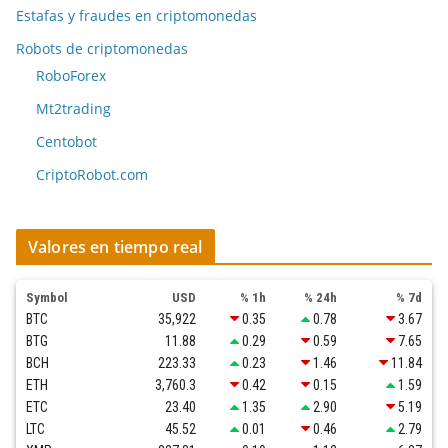
Estafas y fraudes en criptomonedas
Robots de criptomonedas
RoboForex
Mt2trading
Centobot
CriptoRobot.com
Valores en tiempo real
Symbol
USD
% 1h
% 24h
% 7d
BTC
35,922
0.35
0.78
3.67
BTG
11.88
0.29
0.59
7.65
BCH
223.33
0.23
1.46
11.84
ETH
3,760.3
0.42
0.15
1.59
ETC
23.40
1.35
2.90
5.19
LTC
45.52
0.01
0.46
2.79