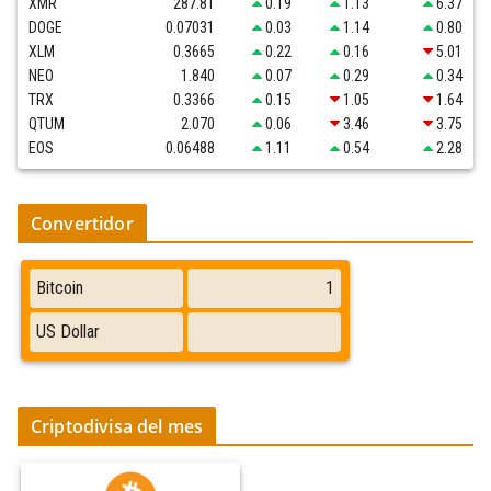
XMR
287.81
0.19
1.13
6.37
DOGE
0.07031
0.03
1.14
0.80
XLM
0.3665
0.22
0.16
5.01
NEO
1.840
0.07
0.29
0.34
TRX
0.3366
0.15
1.05
1.64
QTUM
2.070
0.06
3.46
3.75
EOS
0.06488
1.11
0.54
2.28
Convertidor
Criptodivisa del mes