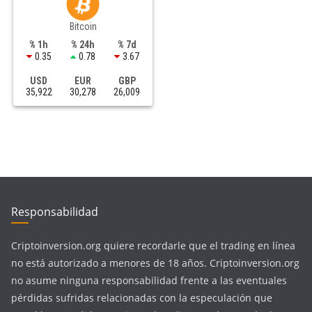
Bitcoin
% 1h
% 24h
% 7d
0.35
0.78
3.67
USD
EUR
GBP
35,922
30,278
26,009
Responsabilidad
Criptoinversion.org quiere recordarle que el trading en línea
no está autorizado a menores de 18 años. Criptoinversion.org
no asume ninguna responsabilidad frente a las eventuales
pérdidas sufridas relacionadas con la especulación que