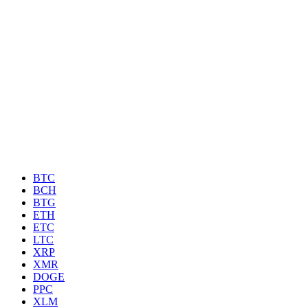
BTC
BCH
BTG
ETH
ETC
LTC
XRP
XMR
DOGE
PPC
XLM