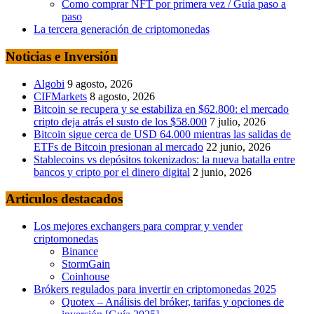
Como comprar NFT por primera vez / Guía paso a
paso
La tercera generación de criptomonedas
Noticias e Inversión
Algobi
9 agosto, 2026
CIFMarkets
8 agosto, 2026
Bitcoin se recupera y se estabiliza en $62.800: el mercado
cripto deja atrás el susto de los $58.000
7 julio, 2026
Bitcoin sigue cerca de USD 64.000 mientras las salidas de
ETFs de Bitcoin presionan al mercado
22 junio, 2026
Stablecoins vs depósitos tokenizados: la nueva batalla entre
bancos y cripto por el dinero digital
2 junio, 2026
Articulos destacados
Los mejores exchangers para comprar y vender
criptomonedas
Binance
StormGain
Coinhouse
Brókers regulados para invertir en criptomonedas 2025
Quotex – Análisis del bróker, tarifas y opciones de