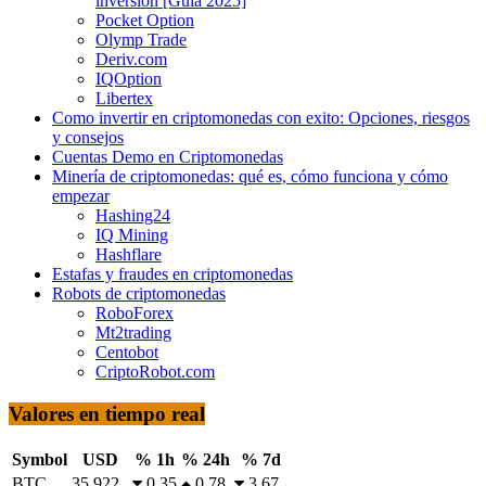
inversión [Guía 2025]
Pocket Option
Olymp Trade
Deriv.com
IQOption
Libertex
Como invertir en criptomonedas con exito: Opciones, riesgos
y consejos
Cuentas Demo en Criptomonedas
Minería de criptomonedas: qué es, cómo funciona y cómo
empezar
Hashing24
IQ Mining
Hashflare
Estafas y fraudes en criptomonedas
Robots de criptomonedas
RoboForex
Mt2trading
Centobot
CriptoRobot.com
Valores en tiempo real
Symbol
USD
% 1h
% 24h
% 7d
BTC
35,922
0.35
0.78
3.67