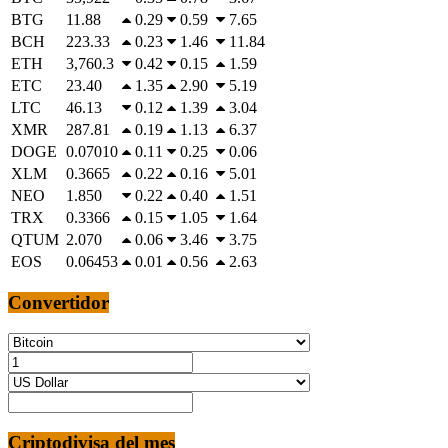
BTG
11.88
0.29
0.59
7.65
BCH
223.33
0.23
1.46
11.84
ETH
3,760.3
0.42
0.15
1.59
ETC
23.40
1.35
2.90
5.19
LTC
46.13
0.12
1.39
3.04
XMR
287.81
0.19
1.13
6.37
DOGE
0.07010
0.11
0.25
0.06
XLM
0.3665
0.22
0.16
5.01
NEO
1.850
0.22
0.40
1.51
TRX
0.3366
0.15
1.05
1.64
QTUM
2.070
0.06
3.46
3.75
EOS
0.06453
0.01
0.56
2.63
Convertidor
Criptodivisa del mes