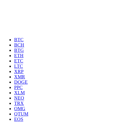
BTC
BCH
BTG
ETH
ETC
LTC
XRP
XMR
DOGE
PPC
XLM
NEO
TRX
OMG
QTUM
EOS