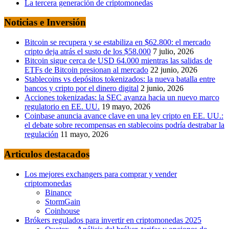
La tercera generación de criptomonedas
Noticias e Inversión
Bitcoin se recupera y se estabiliza en $62.800: el mercado
cripto deja atrás el susto de los $58.000
7 julio, 2026
Bitcoin sigue cerca de USD 64.000 mientras las salidas de
ETFs de Bitcoin presionan al mercado
22 junio, 2026
Stablecoins vs depósitos tokenizados: la nueva batalla entre
bancos y cripto por el dinero digital
2 junio, 2026
Acciones tokenizadas: la SEC avanza hacia un nuevo marco
regulatorio en EE. UU.
19 mayo, 2026
Coinbase anuncia avance clave en una ley cripto en EE. UU.:
el debate sobre recompensas en stablecoins podría destrabar la
regulación
11 mayo, 2026
Articulos destacados
Los mejores exchangers para comprar y vender
criptomonedas
Binance
StormGain
Coinhouse
Brókers regulados para invertir en criptomonedas 2025