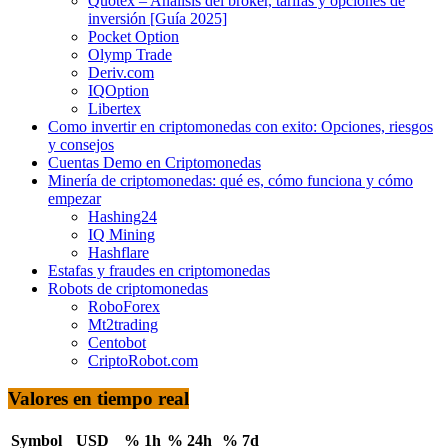
Quotex – Análisis del bróker, tarifas y opciones de
inversión [Guía 2025]
Pocket Option
Olymp Trade
Deriv.com
IQOption
Libertex
Como invertir en criptomonedas con exito: Opciones, riesgos
y consejos
Cuentas Demo en Criptomonedas
Minería de criptomonedas: qué es, cómo funciona y cómo
empezar
Hashing24
IQ Mining
Hashflare
Estafas y fraudes en criptomonedas
Robots de criptomonedas
RoboForex
Mt2trading
Centobot
CriptoRobot.com
Valores en tiempo real
Symbol
USD
% 1h
% 24h
% 7d