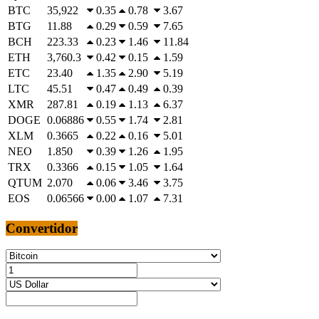
BTC
35,922
0.35
0.78
3.67
BTG
11.88
0.29
0.59
7.65
BCH
223.33
0.23
1.46
11.84
ETH
3,760.3
0.42
0.15
1.59
ETC
23.40
1.35
2.90
5.19
LTC
45.51
0.47
0.49
0.39
XMR
287.81
0.19
1.13
6.37
DOGE
0.06886
0.55
1.74
2.81
XLM
0.3665
0.22
0.16
5.01
NEO
1.850
0.39
1.26
1.95
TRX
0.3366
0.15
1.05
1.64
QTUM
2.070
0.06
3.46
3.75
EOS
0.06566
0.00
1.07
7.31
Convertidor