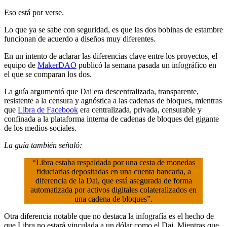
Eso está por verse.
Lo que ya se sabe con seguridad, es que las dos bobinas de estambre
funcionan de acuerdo a diseños muy diferentes.
En un intento de aclarar las diferencias clave entre los proyectos, el
equipo de
MakerDAO
publicó la semana pasada un infográfico en
el que se comparan los dos.
La guía argumentó que Dai era descentralizada, transparente,
resistente a la censura y agnóstica a las cadenas de bloques, mientras
que
Libra de Facebook
era centralizada, privada, censurable y
confinada a la plataforma interna de cadenas de bloques del gigante
de los medios sociales.
La guía también señaló:
“Libra estaba respaldada por una cesta de monedas
fiduciarias depositadas en una cuenta bancaria, a
diferencia de la Dai, que está asegurada de forma
automatizada por activos digitales colateralizados en
una cadena de bloques”.
Otra diferencia notable que no destaca la infografía es el hecho de
que Libra no estará vinculada a un dólar como el Dai. Mientras que