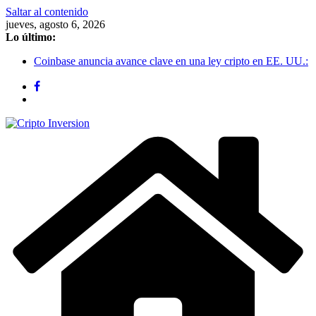
Saltar al contenido
jueves, agosto 6, 2026
Lo último:
Coinbase anuncia avance clave en una ley cripto en EE. UU.:
el debate sobre recompensas en stablecoins podría destrabar la
regulación
Bitcoin se recupera y se estabiliza en $62.800: el mercado
cripto deja atrás el susto de los $58.000
Bitcoin sigue cerca de USD 64.000 mientras las salidas de
ETFs de Bitcoin presionan al mercado
Stablecoins vs depósitos tokenizados: la nueva batalla entre
bancos y cripto por el dinero digital
Acciones tokenizadas: la SEC avanza hacia un nuevo marco
regulatorio en EE. UU.