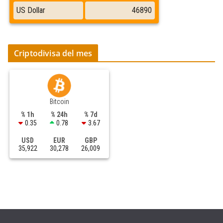
Criptodivisa del mes
Bitcoin
% 1h
% 24h
% 7d
0.35
0.78
3.67
USD
EUR
GBP
35,922
30,278
26,009