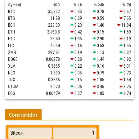
Symbol
USD
% 1h
% 24h
% 7d
BTC
35,922
0.35
0.78
3.67
BTG
11.88
0.29
0.59
7.65
BCH
223.33
0.23
1.46
11.84
ETH
3,760.3
0.42
0.15
1.59
ETC
23.40
1.35
2.90
5.19
LTC
45.64
0.16
0.53
1.55
XMR
287.81
0.19
1.13
6.37
DOGE
0.06978
0.28
1.44
0.92
XLM
0.3665
0.22
0.16
5.01
NEO
1.830
0.05
0.79
0.73
TRX
0.3366
0.15
1.05
1.64
QTUM
2.070
0.06
3.46
3.75
EOS
0.06479
0.37
1.05
2.74
Convertidor