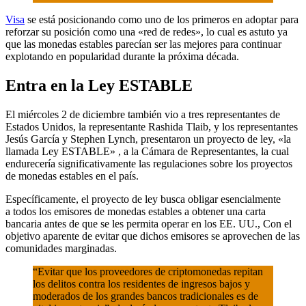
Visa
se está posicionando como uno de los primeros en adoptar para
reforzar su posición como una «red de redes», lo cual es astuto ya
que las monedas estables parecían ser las mejores para continuar
explotando en popularidad durante la próxima década.
Entra en la Ley ESTABLE
El miércoles 2 de diciembre también vio a tres representantes de
Estados Unidos, la representante Rashida Tlaib, y los representantes
Jesús García y Stephen Lynch, presentaron un proyecto de ley, «la
llamada
Ley ESTABLE»
, a la Cámara de Representantes, la cual
endurecería significativamente las regulaciones sobre los proyectos
de monedas estables en el país.
Específicamente, el proyecto de ley busca obligar esencialmente
a
todos los
emisores de monedas estables a obtener una carta
bancaria antes de que se les permita operar en los EE. UU., Con el
objetivo aparente de evitar que dichos emisores se aprovechen de las
comunidades marginadas.
“Evitar que los proveedores de criptomonedas repitan
los delitos contra los residentes de ingresos bajos y
moderados de los grandes bancos tradicionales es de