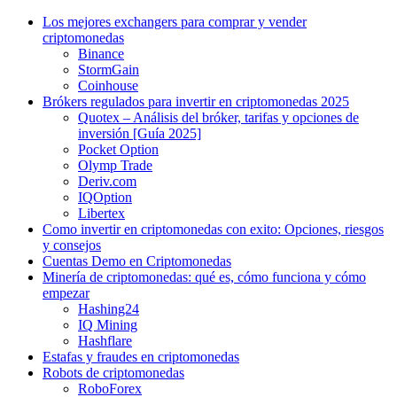
Los mejores exchangers para comprar y vender
criptomonedas
Binance
StormGain
Coinhouse
Brókers regulados para invertir en criptomonedas 2025
Quotex – Análisis del bróker, tarifas y opciones de
inversión [Guía 2025]
Pocket Option
Olymp Trade
Deriv.com
IQOption
Libertex
Como invertir en criptomonedas con exito: Opciones, riesgos
y consejos
Cuentas Demo en Criptomonedas
Minería de criptomonedas: qué es, cómo funciona y cómo
empezar
Hashing24
IQ Mining
Hashflare
Estafas y fraudes en criptomonedas
Robots de criptomonedas
RoboForex