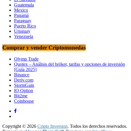
Guatemala
Mexico
Panamá
Paraguay
Puerto Rico
Uruguay
Venezuela
Comprar y vender Criptomonedas
Olymp Trade
Quotex – Análisis del bróker, tarifas y opciones de inversión
[Guía 2025]
Binance
Deriv.com
StormGain
IQ Option
Bit2me
Coinhouse
Copyright © 2026
Cripto Inversion
. Todos los derechos reservados.