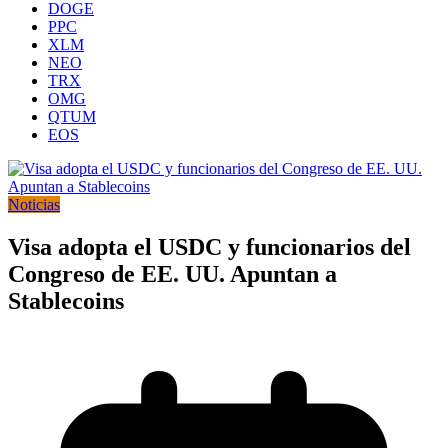
DOGE
PPC
XLM
NEO
TRX
OMG
QTUM
EOS
Noticias
Visa adopta el USDC y funcionarios del
Congreso de EE. UU. Apuntan a
Stablecoins