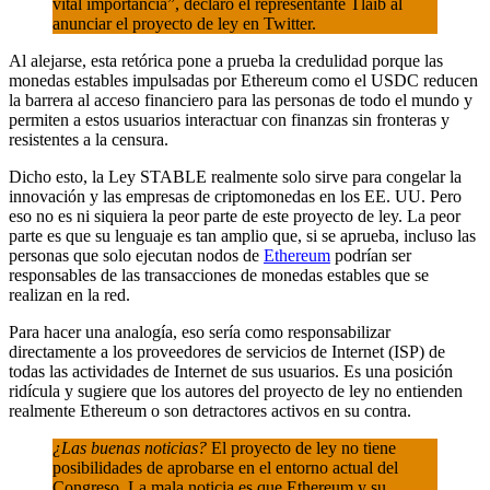
vital importancia”, declaró el representante Tlaib al
anunciar el proyecto de ley en Twitter.
Al alejarse, esta retórica pone a prueba la credulidad porque las
monedas estables impulsadas por Ethereum como el USDC reducen
la barrera al acceso financiero para las personas de todo el mundo y
permiten a estos usuarios interactuar con finanzas sin fronteras y
resistentes a la censura.
Dicho esto, la Ley STABLE realmente solo sirve para congelar la
innovación y las empresas de criptomonedas en los EE. UU. Pero
eso no es ni siquiera la peor parte de este proyecto de ley.
La peor
parte es que su lenguaje es tan amplio que, si se aprueba, incluso las
personas que solo ejecutan nodos de
Ethereum
podrían ser
responsables de las transacciones de monedas estables que se
realizan en la red.
Para hacer una analogía, eso sería como responsabilizar
directamente a los proveedores de servicios de Internet (ISP) de
todas las actividades de Internet de sus usuarios. Es una posición
ridícula y sugiere que los autores del proyecto de ley no entienden
realmente Ethereum o son detractores activos en su contra.
¿Las buenas noticias?
El proyecto de ley no tiene
posibilidades de aprobarse en el entorno actual del
Congreso. La mala noticia es que Ethereum y su