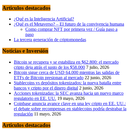
Articulos destacados
¿Qué es la Inteligencia Artificial?
¿Qué es el Metaverso? – El futuro de la convivencia humana
Como comprar NFT por primera vez / Guía paso a
paso
La tercera generación de criptomonedas
Noticias e Inversión
Bitcoin se recupera y se estabiliza en $62.800: el mercado
cripto deja atrás el susto de los $58.000
7 julio, 2026
Bitcoin sigue cerca de USD 64.000 mientras las salidas de
ETFs de Bitcoin presionan al mercado
22 junio, 2026
Stablecoins vs depósitos tokenizados: la nueva batalla entre
bancos y cripto por el dinero digital
2 junio, 2026
Acciones tokenizadas: la SEC avanza hacia un nuevo marco
regulatorio en EE. UU.
19 mayo, 2026
Coinbase anuncia avance clave en una ley cripto en EE. UU.:
el debate sobre recompensas en stablecoins podría destrabar la
regulación
11 mayo, 2026
Articulos destacados