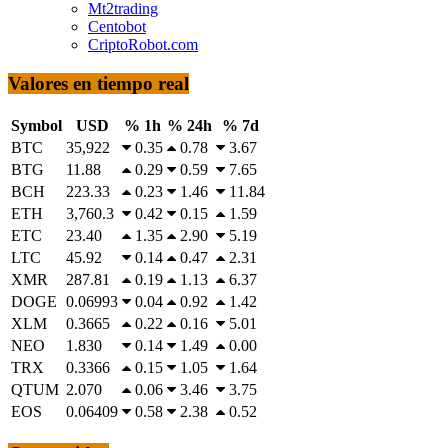
Mt2trading
Centobot
CriptoRobot.com
Valores en tiempo real
Symbol
USD
% 1h
% 24h
% 7d
BTC
35,922
0.35
0.78
3.67
BTG
11.88
0.29
0.59
7.65
BCH
223.33
0.23
1.46
11.84
ETH
3,760.3
0.42
0.15
1.59
ETC
23.40
1.35
2.90
5.19
LTC
45.92
0.14
0.47
2.31
XMR
287.81
0.19
1.13
6.37
DOGE
0.06993
0.04
0.92
1.42
XLM
0.3665
0.22
0.16
5.01
NEO
1.830
0.14
1.49
0.00
TRX
0.3366
0.15
1.05
1.64
QTUM
2.070
0.06
3.46
3.75
EOS
0.06409
0.58
2.38
0.52