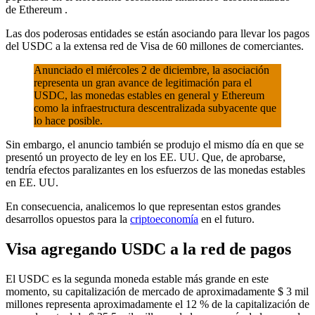
de
Ethereum .
Las dos poderosas entidades se están asociando para llevar los pagos
del USDC a la extensa red de Visa de 60 millones de comerciantes.
Anunciado el miércoles 2 de diciembre, la asociación
representa un gran avance de legitimación para el
USDC, las monedas estables en general y Ethereum
como la infraestructura descentralizada subyacente que
lo hace posible.
Sin embargo, el anuncio también se produjo el mismo día en que se
presentó un proyecto de ley en los EE. UU. Que, de aprobarse,
tendría efectos paralizantes en los esfuerzos de las monedas estables
en EE. UU.
En consecuencia, analicemos lo que representan estos grandes
desarrollos opuestos para la
criptoeconomía
en el futuro.
Visa agregando USDC a la red de pagos
El USDC es la segunda moneda estable más grande en este
momento, su capitalización de mercado de aproximadamente $ 3 mil
millones representa aproximadamente el 12 % de la capitalización de