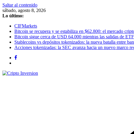
Saltar al contenido
sábado, agosto 8, 2026
Lo último:
CIFMarkets
Bitcoin se recupera y se estabiliza en $62.800: el mercado cripto
Bitcoin sigue cerca de USD 64.000 mientras las salidas de ETF
Stablecoins vs depósitos tokenizados: la nueva batalla entre banc
Acciones tokenizadas: la SEC avanza hacia un nuevo marco re