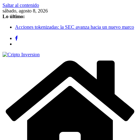
Saltar al contenido
sábado, agosto 8, 2026
Lo último:
Acciones tokenizadas: la SEC avanza hacia un nuevo marco
regulatorio en EE. UU.
CIFMarkets
Bitcoin se recupera y se estabiliza en $62.800: el mercado
cripto deja atrás el susto de los $58.000
Bitcoin sigue cerca de USD 64.000 mientras las salidas de
ETFs de Bitcoin presionan al mercado
Stablecoins vs depósitos tokenizados: la nueva batalla entre
bancos y cripto por el dinero digital