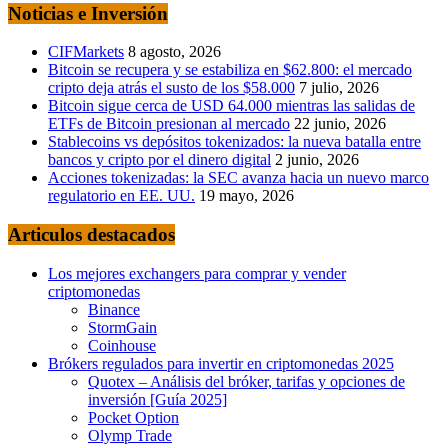
Noticias e Inversión
CIFMarkets
8 agosto, 2026
Bitcoin se recupera y se estabiliza en $62.800: el mercado
cripto deja atrás el susto de los $58.000
7 julio, 2026
Bitcoin sigue cerca de USD 64.000 mientras las salidas de
ETFs de Bitcoin presionan al mercado
22 junio, 2026
Stablecoins vs depósitos tokenizados: la nueva batalla entre
bancos y cripto por el dinero digital
2 junio, 2026
Acciones tokenizadas: la SEC avanza hacia un nuevo marco
regulatorio en EE. UU.
19 mayo, 2026
Articulos destacados
Los mejores exchangers para comprar y vender
criptomonedas
Binance
StormGain
Coinhouse
Brókers regulados para invertir en criptomonedas 2025
Quotex – Análisis del bróker, tarifas y opciones de
inversión [Guía 2025]
Pocket Option
Olymp Trade