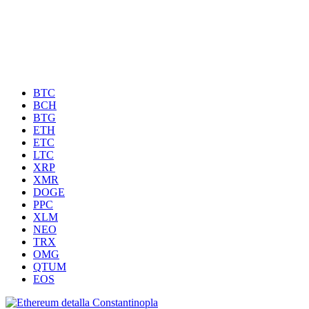
BTC
BCH
BTG
ETH
ETC
LTC
XRP
XMR
DOGE
PPC
XLM
NEO
TRX
OMG
QTUM
EOS