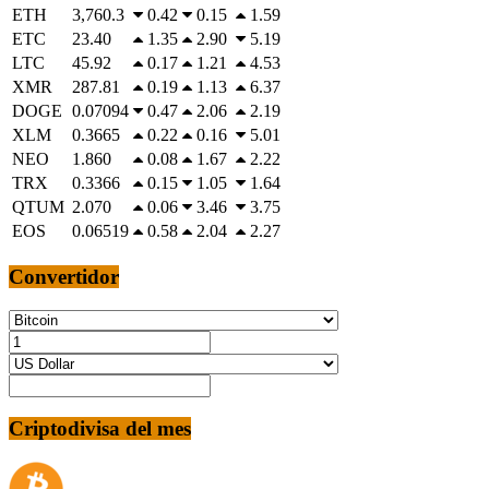
ETH
3,760.3
0.42
0.15
1.59
ETC
23.40
1.35
2.90
5.19
LTC
45.92
0.17
1.21
4.53
XMR
287.81
0.19
1.13
6.37
DOGE
0.07094
0.47
2.06
2.19
XLM
0.3665
0.22
0.16
5.01
NEO
1.860
0.08
1.67
2.22
TRX
0.3366
0.15
1.05
1.64
QTUM
2.070
0.06
3.46
3.75
EOS
0.06519
0.58
2.04
2.27
Convertidor
Criptodivisa del mes