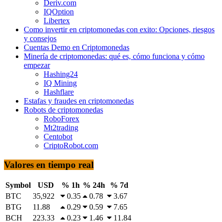
Deriv.com
IQOption
Libertex
Como invertir en criptomonedas con exito: Opciones, riesgos
y consejos
Cuentas Demo en Criptomonedas
Minería de criptomonedas: qué es, cómo funciona y cómo
empezar
Hashing24
IQ Mining
Hashflare
Estafas y fraudes en criptomonedas
Robots de criptomonedas
RoboForex
Mt2trading
Centobot
CriptoRobot.com
Valores en tiempo real
Symbol
USD
% 1h
% 24h
% 7d
BTC
35,922
0.35
0.78
3.67
BTG
11.88
0.29
0.59
7.65
BCH
223.33
0.23
1.46
11.84