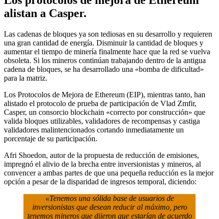
Los protocolos de mejora de Ethereum
alistan a Casper.
Las cadenas de bloques ya son tediosas en su desarrollo y requieren
una gran cantidad de energía. Disminuir la cantidad de bloques y
aumentar el tiempo de minería finalmente hace que la red se vuelva
obsoleta. Si los mineros continúan trabajando dentro de la antigua
cadena de bloques, se ha desarrollado una «bomba de dificultad»
para la matriz.
Los Protocolos de Mejora de Ethereum (EIP), mientras tanto, han
alistado el protocolo de prueba de participación de Vlad Zmfir,
Casper, un consorcio blockchain «correcto por construcción» que
valida bloques utilizables, validadores de recompensas y castiga
validadores malintencionados cortando inmediatamente un
porcentaje de su participación.
Afri Shoedon, autor de la propuesta de reducción de emisiones,
impregnó el alivio de la brecha entre inversionistas y mineros, al
convencer a ambas partes de que una pequeña reducción es la mejor
opción a pesar de la disparidad de ingresos temporal, diciendo:
«Tenemos una sólida base de usuarios de
inversionistas que desean reducir al máximo, pero
tenemos mineros que dijeron que estarían de acuerdo