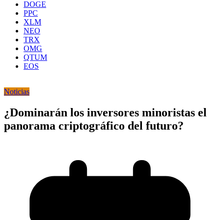
DOGE
PPC
XLM
NEO
TRX
OMG
QTUM
EOS
Noticias
¿Dominarán los inversores minoristas el
panorama criptográfico del futuro?