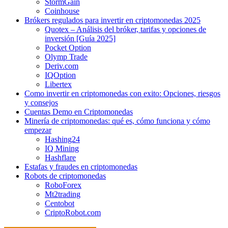
StormGain
Coinhouse
Brókers regulados para invertir en criptomonedas 2025
Quotex – Análisis del bróker, tarifas y opciones de
inversión [Guía 2025]
Pocket Option
Olymp Trade
Deriv.com
IQOption
Libertex
Como invertir en criptomonedas con exito: Opciones, riesgos
y consejos
Cuentas Demo en Criptomonedas
Minería de criptomonedas: qué es, cómo funciona y cómo
empezar
Hashing24
IQ Mining
Hashflare
Estafas y fraudes en criptomonedas
Robots de criptomonedas
RoboForex
Mt2trading
Centobot
CriptoRobot.com