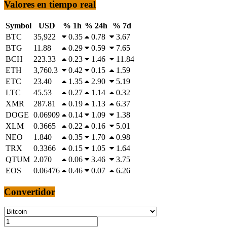
Valores en tiempo real
Symbol
USD
% 1h
% 24h
% 7d
BTC
35,922
0.35
0.78
3.67
BTG
11.88
0.29
0.59
7.65
BCH
223.33
0.23
1.46
11.84
ETH
3,760.3
0.42
0.15
1.59
ETC
23.40
1.35
2.90
5.19
LTC
45.53
0.27
1.14
0.32
XMR
287.81
0.19
1.13
6.37
DOGE
0.06909
0.14
1.09
1.38
XLM
0.3665
0.22
0.16
5.01
NEO
1.840
0.35
1.70
0.98
TRX
0.3366
0.15
1.05
1.64
QTUM
2.070
0.06
3.46
3.75
EOS
0.06476
0.46
0.07
6.26
Convertidor