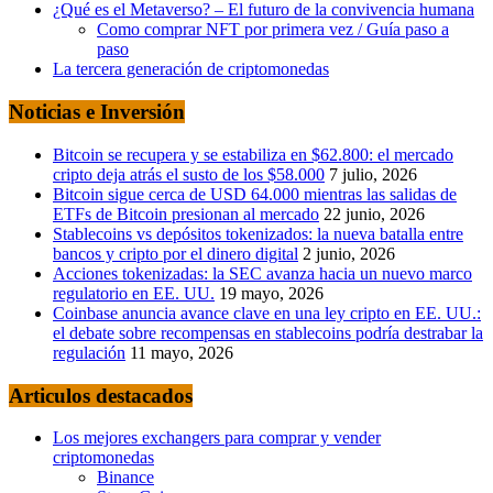
¿Qué es el Metaverso? – El futuro de la convivencia humana
Como comprar NFT por primera vez / Guía paso a
paso
La tercera generación de criptomonedas
Noticias e Inversión
Bitcoin se recupera y se estabiliza en $62.800: el mercado
cripto deja atrás el susto de los $58.000
7 julio, 2026
Bitcoin sigue cerca de USD 64.000 mientras las salidas de
ETFs de Bitcoin presionan al mercado
22 junio, 2026
Stablecoins vs depósitos tokenizados: la nueva batalla entre
bancos y cripto por el dinero digital
2 junio, 2026
Acciones tokenizadas: la SEC avanza hacia un nuevo marco
regulatorio en EE. UU.
19 mayo, 2026
Coinbase anuncia avance clave en una ley cripto en EE. UU.:
el debate sobre recompensas en stablecoins podría destrabar la
regulación
11 mayo, 2026
Articulos destacados
Los mejores exchangers para comprar y vender
criptomonedas
Binance