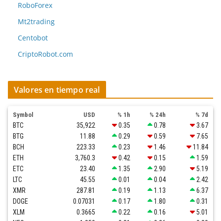
RoboForex
Mt2trading
Centobot
CriptoRobot.com
Valores en tiempo real
Symbol
USD
% 1h
% 24h
% 7d
BTC
35,922
0.35
0.78
3.67
BTG
11.88
0.29
0.59
7.65
BCH
223.33
0.23
1.46
11.84
ETH
3,760.3
0.42
0.15
1.59
ETC
23.40
1.35
2.90
5.19
LTC
45.55
0.01
0.04
2.42
XMR
287.81
0.19
1.13
6.37
DOGE
0.07031
0.17
1.80
0.31
XLM
0.3665
0.22
0.16
5.01