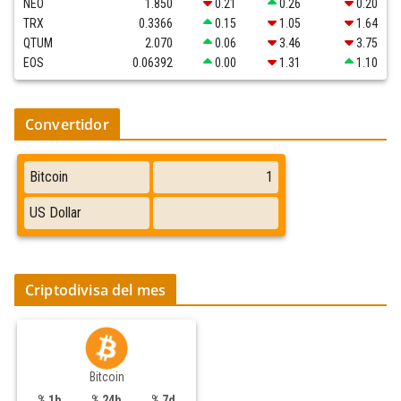
NEO
1.850
0.21
0.26
0.20
TRX
0.3366
0.15
1.05
1.64
QTUM
2.070
0.06
3.46
3.75
EOS
0.06392
0.00
1.31
1.10
Convertidor
Criptodivisa del mes
Bitcoin
% 1h
% 24h
% 7d