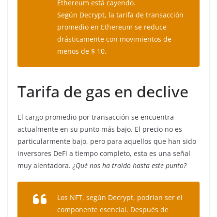
Ethereum está cayendo.
Según
Decrypt,
la tarifa de transacción
promedio en Ethereum se reduce
drásticamente con movimientos de
menos de $ 10.
Tarifa de gas en declive
El cargo promedio por transacción se encuentra
actualmente en su punto más bajo. El precio no es
particularmente bajo, pero para aquellos que han sido
inversores DeFi a tiempo completo, esta es una señal
muy alentadora.
¿Qué nos ha traído hasta este punto?
Los NFT, según Decrypt, podrían ser el
componente esencial.
Después de