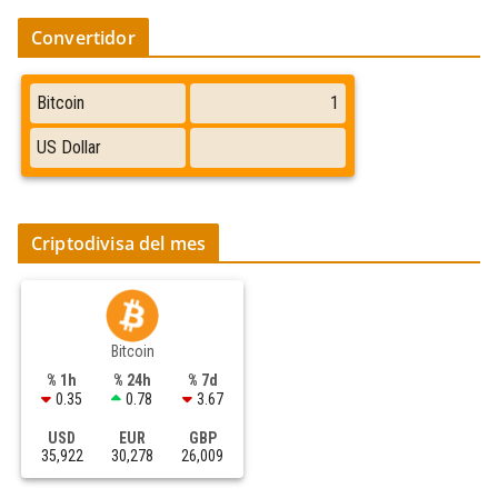
Convertidor
Criptodivisa del mes
Bitcoin
% 1h
% 24h
% 7d
0.35
0.78
3.67
USD
EUR
GBP
35,922
30,278
26,009