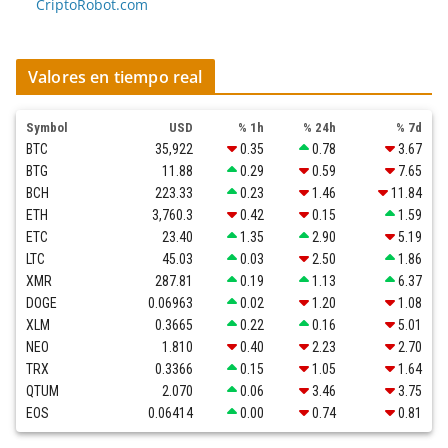
CriptoRobot.com
Valores en tiempo real
Symbol
USD
% 1h
% 24h
% 7d
BTC
35,922
0.35
0.78
3.67
BTG
11.88
0.29
0.59
7.65
BCH
223.33
0.23
1.46
11.84
ETH
3,760.3
0.42
0.15
1.59
ETC
23.40
1.35
2.90
5.19
LTC
45.03
0.03
2.50
1.86
XMR
287.81
0.19
1.13
6.37
DOGE
0.06963
0.02
1.20
1.08
XLM
0.3665
0.22
0.16
5.01
NEO
1.810
0.40
2.23
2.70
TRX
0.3366
0.15
1.05
1.64
QTUM
2.070
0.06
3.46
3.75
EOS
0.06414
0.00
0.74
0.81