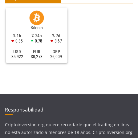
Bitcoin
% 1h
% 24h
% 7d
0.35
0.78
3.67
USD
EUR
GBP
35,922
30,278
26,009
Responsabilidad
Criptoinversion.org quiere recordarle que el trading en línea
no está autorizado a menores de 18 años. Criptoinversion.org