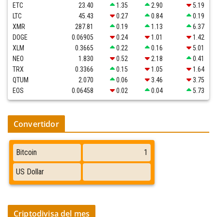
ETC
23.40
1.35
2.90
5.19
LTC
45.43
0.27
0.84
0.19
XMR
287.81
0.19
1.13
6.37
DOGE
0.06905
0.24
1.01
1.42
XLM
0.3665
0.22
0.16
5.01
NEO
1.830
0.52
2.18
0.41
TRX
0.3366
0.15
1.05
1.64
QTUM
2.070
0.06
3.46
3.75
EOS
0.06458
0.02
0.04
5.73
Convertidor
Criptodivisa del mes