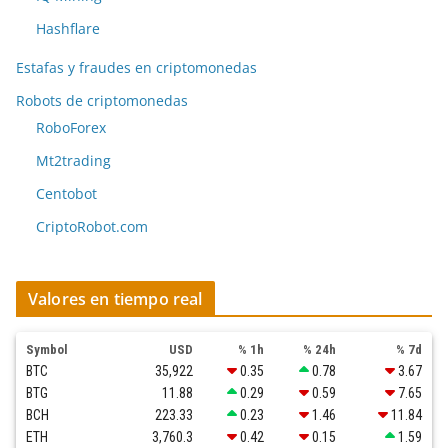
Hashflare
Estafas y fraudes en criptomonedas
Robots de criptomonedas
RoboForex
Mt2trading
Centobot
CriptoRobot.com
Valores en tiempo real
Symbol
USD
% 1h
% 24h
% 7d
BTC
35,922
0.35
0.78
3.67
BTG
11.88
0.29
0.59
7.65
BCH
223.33
0.23
1.46
11.84
ETH
3,760.3
0.42
0.15
1.59