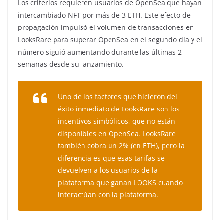
Los criterios requieren usuarios de OpenSea que hayan
intercambiado NFT por más de 3 ETH. Este efecto de
propagación impulsó el volumen de transacciones en
LooksRare para superar OpenSea en el segundo día y el
número siguió aumentando durante las últimas 2
semanas desde su lanzamiento.
Uno de los factores que hicieron del
éxito inmediato de LooksRare son los
incentivos simbólicos, que no están
disponibles en OpenSea. LooksRare
también cobra un 2% (en ETH), pero la
diferencia es que esas tarifas se
devuelven a los usuarios de la
plataforma que ganan LOOKS cuando
interactúan con la plataforma.