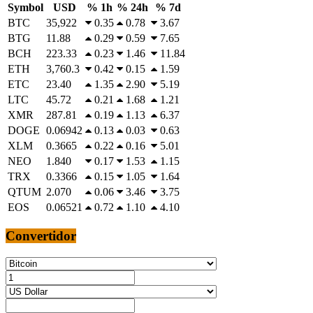
Symbol
USD
% 1h
% 24h
% 7d
BTC
35,922
0.35
0.78
3.67
BTG
11.88
0.29
0.59
7.65
BCH
223.33
0.23
1.46
11.84
ETH
3,760.3
0.42
0.15
1.59
ETC
23.40
1.35
2.90
5.19
LTC
45.72
0.21
1.68
1.21
XMR
287.81
0.19
1.13
6.37
DOGE
0.06942
0.13
0.03
0.63
XLM
0.3665
0.22
0.16
5.01
NEO
1.840
0.17
1.53
1.15
TRX
0.3366
0.15
1.05
1.64
QTUM
2.070
0.06
3.46
3.75
EOS
0.06521
0.72
1.10
4.10
Convertidor