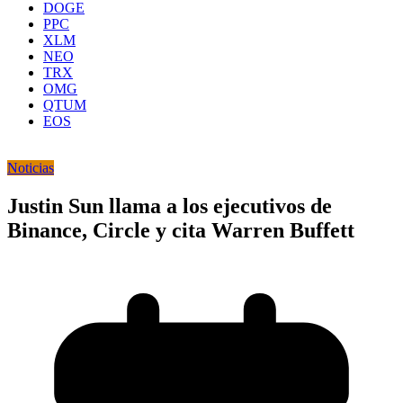
DOGE
PPC
XLM
NEO
TRX
OMG
QTUM
EOS
Noticias
Justin Sun llama a los ejecutivos de
Binance, Circle y cita Warren Buffett