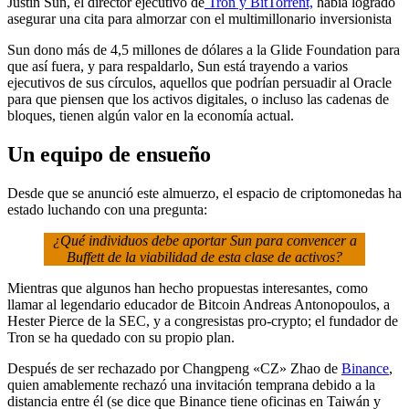
Justin Sun, el director ejecutivo de
Tron y BitTorrent,
había logrado
asegurar una cita para almorzar con el multimillonario inversionista
Sun dono más de 4,5 millones de dólares a la Glide Foundation para
que así fuera, y para respaldarlo, Sun está trayendo a varios
ejecutivos de sus círculos, aquellos que podrían persuadir al Oracle
para que piensen que los activos digitales, o incluso las cadenas de
bloques, tienen algún valor en la economía actual.
Un equipo de ensueño
Desde que se anunció este almuerzo, el espacio de criptomonedas ha
estado luchando con una pregunta:
¿Qué individuos debe aportar Sun para convencer a
Buffett de la viabilidad de esta clase de activos?
Mientras que algunos han hecho propuestas interesantes, como
llamar al legendario educador de Bitcoin Andreas Antonopoulos, a
Hester Pierce de la SEC, y a congresistas pro-crypto; el fundador de
Tron se ha quedado con su propio plan.
Después de ser rechazado por Changpeng «CZ» Zhao de
Binance
,
quien amablemente rechazó una invitación temprana debido a la
distancia entre él (se dice que Binance tiene oficinas en Taiwán y