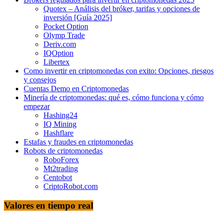
Quotex – Análisis del bróker, tarifas y opciones de
inversión [Guía 2025]
Pocket Option
Olymp Trade
Deriv.com
IQOption
Libertex
Como invertir en criptomonedas con exito: Opciones, riesgos
y consejos
Cuentas Demo en Criptomonedas
Minería de criptomonedas: qué es, cómo funciona y cómo
empezar
Hashing24
IQ Mining
Hashflare
Estafas y fraudes en criptomonedas
Robots de criptomonedas
RoboForex
Mt2trading
Centobot
CriptoRobot.com
Valores en tiempo real