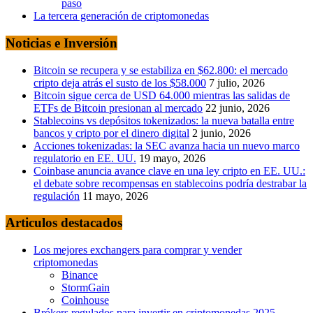
paso
La tercera generación de criptomonedas
Noticias e Inversión
Bitcoin se recupera y se estabiliza en $62.800: el mercado
cripto deja atrás el susto de los $58.000
7 julio, 2026
Bitcoin sigue cerca de USD 64.000 mientras las salidas de
ETFs de Bitcoin presionan al mercado
22 junio, 2026
Stablecoins vs depósitos tokenizados: la nueva batalla entre
bancos y cripto por el dinero digital
2 junio, 2026
Acciones tokenizadas: la SEC avanza hacia un nuevo marco
regulatorio en EE. UU.
19 mayo, 2026
Coinbase anuncia avance clave en una ley cripto en EE. UU.:
el debate sobre recompensas en stablecoins podría destrabar la
regulación
11 mayo, 2026
Articulos destacados
Los mejores exchangers para comprar y vender
criptomonedas
Binance
StormGain
Coinhouse
Brókers regulados para invertir en criptomonedas 2025