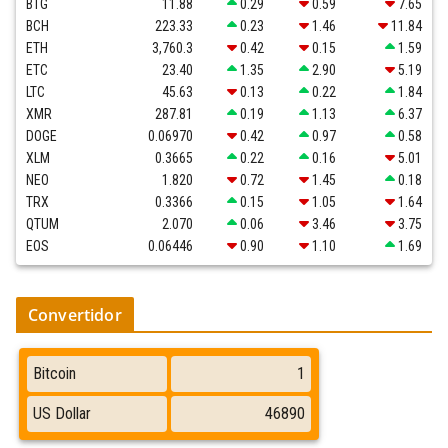
BTG
11.88
0.29
0.59
7.65
BCH
223.33
0.23
1.46
11.84
ETH
3,760.3
0.42
0.15
1.59
ETC
23.40
1.35
2.90
5.19
LTC
45.63
0.13
0.22
1.84
XMR
287.81
0.19
1.13
6.37
DOGE
0.06970
0.42
0.97
0.58
XLM
0.3665
0.22
0.16
5.01
NEO
1.820
0.72
1.45
0.18
TRX
0.3366
0.15
1.05
1.64
QTUM
2.070
0.06
3.46
3.75
EOS
0.06446
0.90
1.10
1.69
Convertidor