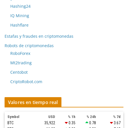
Hashing24
IQ Mining
Hashflare
Estafas y fraudes en criptomonedas
Robots de criptomonedas
RoboForex
Mt2trading
Centobot
CriptoRobot.com
Valores en tiempo real
Symbol
USD
% 1h
% 24h
% 7d
BTC
35,922
0.35
0.78
3.67