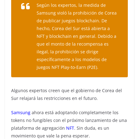
Según los expertos, la medida de
Samsung violó la prohibición de Corea
de publicar juegos blockchain. De
hecho, Corea del Sur está abierta a
NFT y blockchain en general. Debido a
que el monto de la recompensa es
ilegal, la prohibición se dirige
específicamente a los modelos de
juegos NFT Play-to-Earn (P2E).
Algunos expertos creen que el gobierno de Corea del
Sur relajará las restricciones en el futuro.
Samsung
ahora está adoptando completamente los
tokens no fungibles con el próximo lanzamiento de una
plataforma de agregación
NFT
. Sin duda, es un
movimiento que vale la pena esperar.