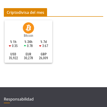
Criptodivisa del mes
Bitcoin
% 1h
% 24h
% 7d
0.35
0.78
3.67
USD
EUR
GBP
35,922
30,278
26,009
Responsabilidad