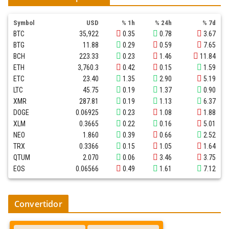
Symbol
USD
% 1h
% 24h
% 7d
BTC
35,922
0.35
0.78
3.67
BTG
11.88
0.29
0.59
7.65
BCH
223.33
0.23
1.46
11.84
ETH
3,760.3
0.42
0.15
1.59
ETC
23.40
1.35
2.90
5.19
LTC
45.75
0.19
1.37
0.90
XMR
287.81
0.19
1.13
6.37
DOGE
0.06925
0.23
1.08
1.88
XLM
0.3665
0.22
0.16
5.01
NEO
1.860
0.39
0.66
2.52
TRX
0.3366
0.15
1.05
1.64
QTUM
2.070
0.06
3.46
3.75
EOS
0.06566
0.49
1.61
7.12
Convertidor