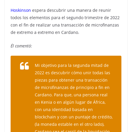
Hoskinson
espera descubrir una manera de reunir
todos los elementos para el segundo trimestre de 2022
con el fin de realizar una transacción de microfinanzas
de extremo a extremo en Cardano.
Él comentó:
Mi objetivo para la segunda mitad de
2022 es descubrir cómo unir todas las
piezas para obtener una transacción
de microfinanzas de principio a fin en
Cardano. Para que, una persona real
en Kenia o en algún lugar de África,
con una identidad basada en
blockchain y con un puntaje de crédito,
(la moneda estable en el otro lado),
Cardano sea el carril de la liquidación.