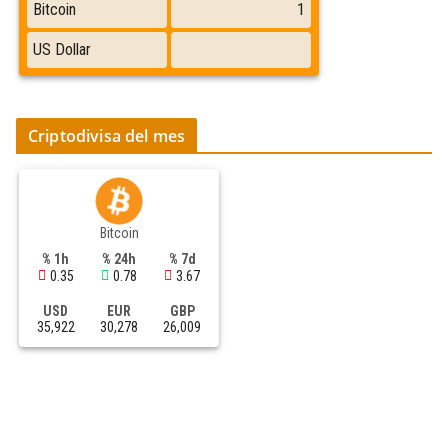
Criptodivisa del mes
Bitcoin
% 1h
% 24h
% 7d
0.35
0.78
3.67
USD
EUR
GBP
35,922
30,278
26,009