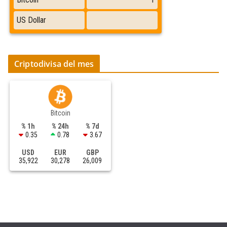
Criptodivisa del mes
Bitcoin
% 1h
% 24h
% 7d
0.35
0.78
3.67
USD
EUR
GBP
35,922
30,278
26,009