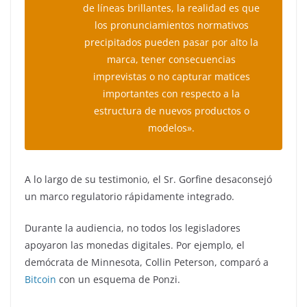
de líneas brillantes, la realidad es que
los pronunciamientos normativos
precipitados pueden pasar por alto la
marca, tener consecuencias
imprevistas o no capturar matices
importantes con respecto a la
estructura de nuevos productos o
modelos».
A lo largo de su testimonio, el Sr. Gorfine desaconsejó
un marco regulatorio rápidamente integrado.
Durante la audiencia, no todos los legisladores
apoyaron las monedas digitales. Por ejemplo, el
demócrata de Minnesota, Collin Peterson, comparó a
Bitcoin
con un esquema de Ponzi.