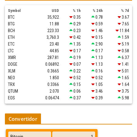
Symbol
USD
% 1h
% 24h
% 7d
BTC
35,922
0.35
0.78
3.67
BTG
11.88
0.29
0.59
7.65
BCH
223.33
0.23
1.46
11.84
ETH
3,760.3
0.42
0.15
1.59
ETC
23.40
1.35
2.90
5.19
LTC
44.85
0.17
0.17
0.58
XMR
287.81
0.19
1.13
6.37
DOGE
0.06892
0.07
1.13
1.41
XLM
0.3665
0.22
0.16
5.01
NEO
1.850
0.52
0.52
1.65
TRX
0.3366
0.15
1.05
1.64
QTUM
2.070
0.06
3.46
3.75
EOS
0.06474
0.37
0.39
5.98
Convertidor