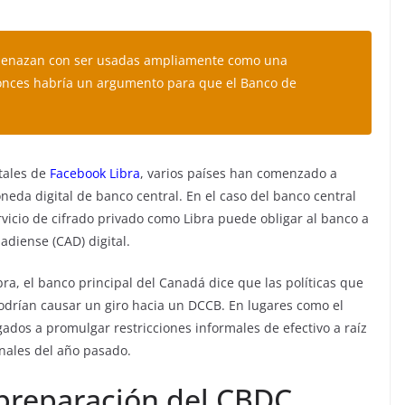
amenazan con ser usadas ampliamente como una
ntonces habría un argumento para que el Banco de
tales de
Facebook Libra
, varios países han comenzado a
neda digital de banco central. En el caso del banco central
rvicio de cifrado privado como Libra puede obligar al banco a
adiense (CAD) digital.
ra, el banco principal del Canadá dice que las políticas que
 podrían causar un giro hacia un DCCB. En lugares como el
gados a promulgar restricciones informales de efectivo a raíz
nales del año pasado.
 preparación del CBDC