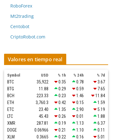
RoboForex
Mt2trading
Centobot
CriptoRobot.com
Valores en tiempo real
Symbol
USD
% 1h
% 24h
% 7d
BTC
35,922
0.35
0.78
3.67
BTG
11.88
0.29
0.59
7.65
BCH
223.33
0.23
1.46
11.84
ETH
3,760.3
0.42
0.15
1.59
ETC
23.40
1.35
2.90
5.19
LTC
45.43
0.26
0.01
1.88
XMR
287.81
0.19
1.13
6.37
DOGE
0.06966
0.21
1.10
0.11
XLM
0.3665
0.22
0.16
5.01