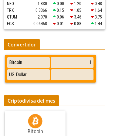
NEO
1.830
0.00
1.20
0.48
TRX
0.3366
0.15
1.05
1.64
QTUM
2.070
0.06
3.46
3.75
EOS
0.06468
0.01
0.88
1.44
Convertidor
Criptodivisa del mes
Bitcoin