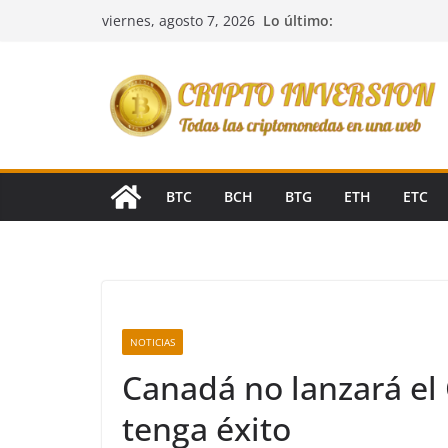
Saltar
Lo último:
viernes, agosto 7, 2026
al
contenido
BTC
BCH
BTG
ETH
ETC
NOTICIAS
Canadá no lanzará el
tenga éxito