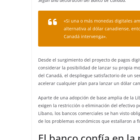
Según una declaración del Banco de Canadá:
«Si una o más monedas digitales 
alternativa al dólar canadiense, e
Canadá intervenga».
Desde el surgimiento del proyecto de pagos digi
considerar la posibilidad de lanzar su propia mo
del Canadá, el despliegue satisfactorio de un se
acelerar cualquier plan para lanzar un dólar can
Aparte de una adopción de base amplia de la Lib
exigen la restricción o eliminación del efectivo
Líbano, los bancos comerciales se han visto obli
de los problemas económicos que estallaron a fi
El banco confía en la