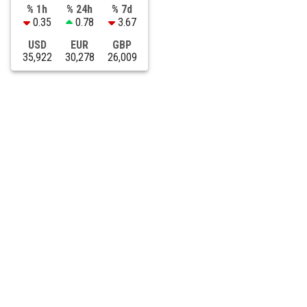
% 1h
% 24h
% 7d
0.35
0.78
3.67
USD
EUR
GBP
35,922
30,278
26,009