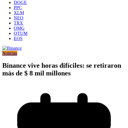
DOGE
PPC
XLM
NEO
TRX
OMG
QTUM
EOS
Noticias
Binance vive horas difíciles: se retiraron
más de $ 8 mil millones