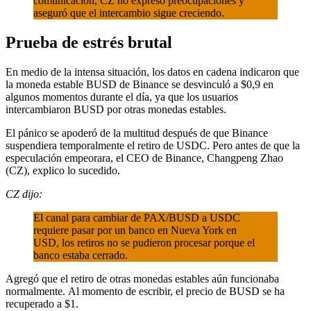
comunicación, CZ no expresó preocupaciones y
aseguró que el intercambio sigue creciendo.
Prueba de estrés brutal
En medio de la intensa situación, los datos en cadena indicaron que
la moneda estable BUSD de Binance se desvinculó a $0,9 en
algunos momentos durante el día, ya que los usuarios
intercambiaron BUSD por otras monedas estables.
El pánico se apoderó de la multitud después de que Binance
suspendiera temporalmente el retiro de USDC. Pero antes de que la
especulación empeorara, el CEO de Binance, Changpeng Zhao
(CZ), explico lo sucedido.
CZ dijo:
El canal para cambiar de PAX/BUSD a USDC
requiere pasar por un banco en Nueva York en
USD, los retiros no se pudieron procesar porque el
banco estaba cerrado.
Agregó que el retiro de otras monedas estables aún funcionaba
normalmente. Al momento de escribir, el precio de BUSD se ha
recuperado a $1.