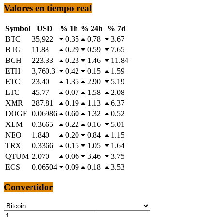
Valores en tiempo real
Symbol
USD
% 1h
% 24h
% 7d
BTC
35,922
0.35
0.78
3.67
BTG
11.88
0.29
0.59
7.65
BCH
223.33
0.23
1.46
11.84
ETH
3,760.3
0.42
0.15
1.59
ETC
23.40
1.35
2.90
5.19
LTC
45.77
0.07
1.58
2.08
XMR
287.81
0.19
1.13
6.37
DOGE
0.06986
0.60
1.32
0.52
XLM
0.3665
0.22
0.16
5.01
NEO
1.840
0.20
0.84
1.15
TRX
0.3366
0.15
1.05
1.64
QTUM
2.070
0.06
3.46
3.75
EOS
0.06504
0.09
0.18
3.53
Convertidor