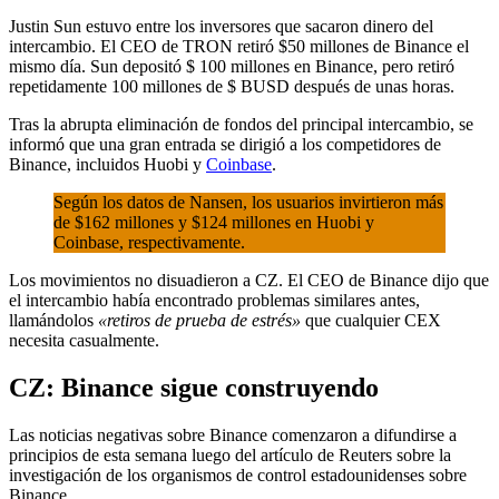
Justin Sun estuvo entre los inversores que sacaron dinero del
intercambio. El CEO de TRON retiró $50 millones de Binance el
mismo día. Sun depositó $ 100 millones en Binance, pero retiró
repetidamente 100 millones de $ BUSD después de unas horas.
Tras la abrupta eliminación de fondos del principal intercambio, se
informó que una gran entrada se dirigió a los competidores de
Binance, incluidos Huobi y
Coinbase
.
Según los datos de Nansen, los usuarios invirtieron más
de $162 millones y $124 millones en Huobi y
Coinbase, respectivamente.
Los movimientos no disuadieron a CZ. El CEO de Binance dijo que
el intercambio había encontrado problemas similares antes,
llamándolos
«retiros de prueba de estrés»
que cualquier CEX
necesita casualmente.
CZ: Binance sigue construyendo
Las noticias negativas sobre Binance comenzaron a difundirse a
principios de esta semana luego del artículo de Reuters sobre la
investigación de los organismos de control estadounidenses sobre
Binance.