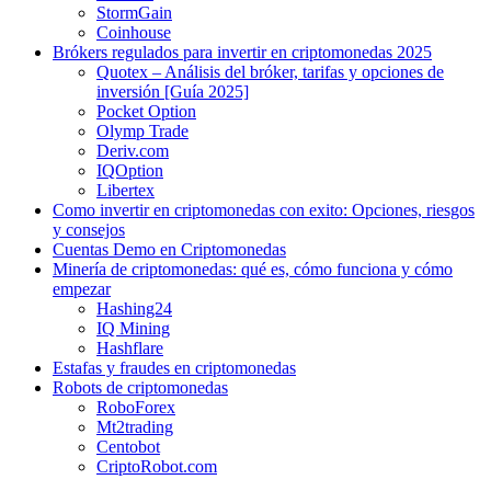
StormGain
Coinhouse
Brókers regulados para invertir en criptomonedas 2025
Quotex – Análisis del bróker, tarifas y opciones de
inversión [Guía 2025]
Pocket Option
Olymp Trade
Deriv.com
IQOption
Libertex
Como invertir en criptomonedas con exito: Opciones, riesgos
y consejos
Cuentas Demo en Criptomonedas
Minería de criptomonedas: qué es, cómo funciona y cómo
empezar
Hashing24
IQ Mining
Hashflare
Estafas y fraudes en criptomonedas
Robots de criptomonedas
RoboForex
Mt2trading
Centobot
CriptoRobot.com